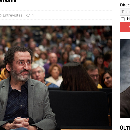
Direc
24: día 4. ‘Los hiperbóreos’ y ‘Kinds of Kindness’
FESTIVALES
Entrevistas
4
H
ÚLT