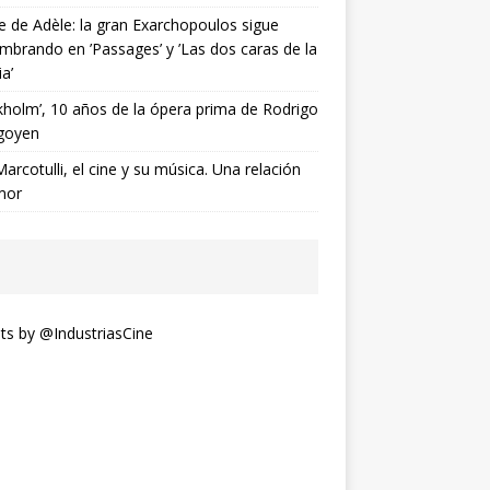
ne de Adèle: la gran Exarchopoulos sigue
mbrando en ’Passages’ y ’Las dos caras de la
ia’
kholm’, 10 años de la ópera prima de Rodrigo
goyen
Marcotulli, el cine y su música. Una relación
mor
s by @IndustriasCine