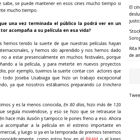
se sabe, se puede mantener en esos cines mucho tiempo si
El ci
nte mucho tiempo.
deslu
justic
rque una vez terminada el público la podrá ver en un
ctor acompaña a su película en esa vida?
‘Stoc
Soro
s hemos tenido la suerte de que nuestras películas hayan
Rita 
 internacionales, y hemos ido aprendido y nos hemos dado
de a
 no a estar presencialmente en muchos festivales, porque
do a la película, y para meterte en nuevos proyectos
dia
, por ejemplo, tuvimos la suerte contar con actores que
re todo Joseba Usabiaga que hizo un trabajo excepcional
mundo, ya que nosotros estábamos preparando
La trinchera
Tweet
hicimos y es la menos conocida,
En 80 días
, hizo más de 120
que seguía moviéndose, y eso se hizo que se retrasase la
bién hace más ilusión y tampoco le pones freno a eso. Ahora
 acompañar a la película en el estreno importante en
comercial, y luego si ya en la temporada de premios tenemos
s esporádicamente, como estoy hoy en el
BRAM
o el lunes