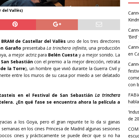
 del Vallès)
Canne
Kindn
Canne
‘Bird’
l BRAM de Castellar del Vallès
uno de los tres directores
Canne
on Garaño
presentaba
La trinchera infinita
, una producción
en C
ya, a mejor actriz para
Belén Cuesta
y a mejor sonido. La
e San Sebastián
con el premio a la mejor dirección, retrata
Canne
de la Torre
), un hombre que vivió durante la Guerra Civil y
festi
lmente entre los muros de su casa por miedo a ser delatado
comed
con b
FABI
steis en el Festival de San Sebastián
La trinchera
habla
telera. ¿En qué fase se encuentra ahora la película a
‘Indu
de 2
racias a los Goya, pero el gran repunte te lo da si ganas
 semanas en los cines Princesa de Madrid algunas sesiones
COMP
pocos cines y prácticamente se puede decir que si no ha
escuc