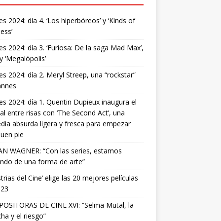
s 2024: día 4. ‘Los hiperbóreos’ y ‘Kinds of
ess’
s 2024: día 3. ‘Furiosa: De la saga Mad Max’,
 y ‘Megalópolis’
s 2024: día 2. Meryl Streep, una “rockstar”
annes
s 2024: día 1. Quentin Dupieux inaugura el
val entre risas con ‘The Second Act’, una
ia absurda ligera y fresca para empezar
uen pie
AN WAGNER: “Con las series, estamos
ndo de una forma de arte”
strias del Cine’ elige las 20 mejores películas
023
OSITORAS DE CINE XVI: “Selma Mutal, la
ha y el riesgo”