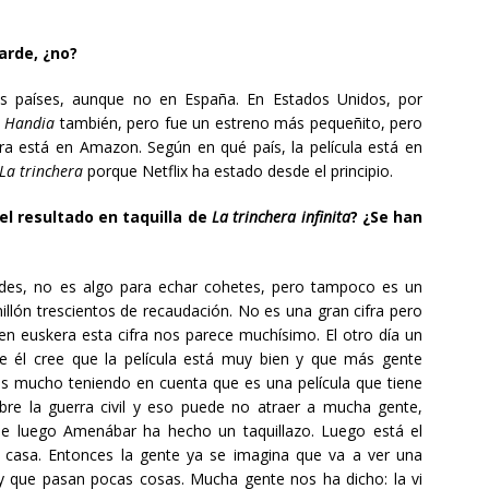
arde, ¿no?
s países, aunque no en España. En Estados Unidos, por
.
Handia
también, pero fue un estreno más pequeñito, pero
ra está en Amazon. Según en qué país, la película está en
La trinchera
porque Netflix ha estado desde el principio.
el resultado en taquilla de
La trinchera infinita
? ¿Se han
dades, no es algo para echar cohetes, pero tampoco es un
llón trescientos de recaudación. No es una gran cifra pero
n euskera esta cifra nos parece muchísimo. El otro día un
ue él cree que la película está muy bien y que más gente
 es mucho teniendo en cuenta que es una película que tiene
sobre la guerra civil y eso puede no atraer a mucha gente,
e luego Amenábar ha hecho un taquillazo. Luego está el
 casa. Entonces la gente ya se imagina que va a ver una
y que pasan pocas cosas. Mucha gente nos ha dicho: la vi