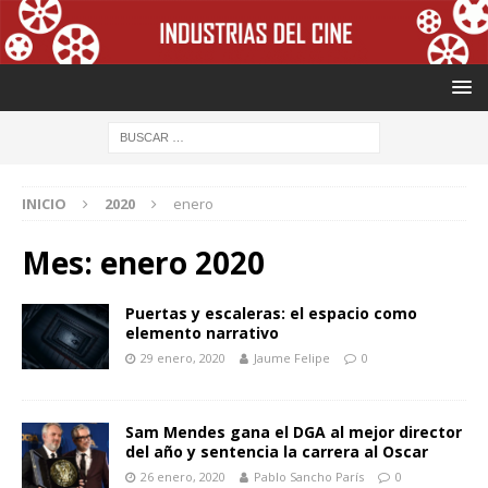
INICIO
2020
enero
Mes: enero 2020
Puertas y escaleras: el espacio como
elemento narrativo
29 enero, 2020
Jaume Felipe
0
Sam Mendes gana el DGA al mejor director
del año y sentencia la carrera al Oscar
26 enero, 2020
Pablo Sancho París
0