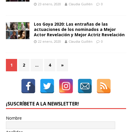
23 enero, 2020
Claudia Guillén
0
Los Goya 2020: Las entrañas de las
actuaciones de los nominados a Mejor
Actor Revelación y Mejor Actriz Revelación
22 enero, 2020
Claudia Guillén
0
1
2
…
4
»
¡SUSCRÍBETE A LA NEWSLETTER!
Nombre