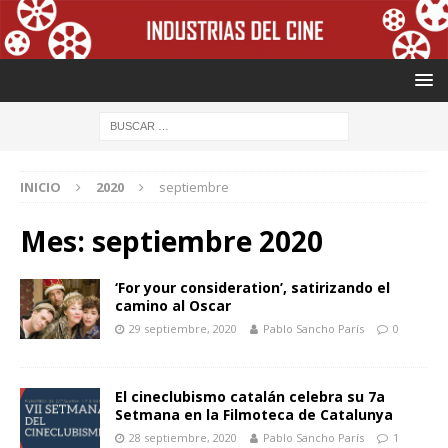
INICIO
2020
septiembre
Mes: septiembre 2020
‘For your consideration’, satirizando el
camino al Oscar
29 septiembre, 2020
Pablo Sancho París
0
El cineclubismo catalán celebra su 7a
Setmana en la Filmoteca de Catalunya
28 septiembre, 2020
Pablo Sancho París
1