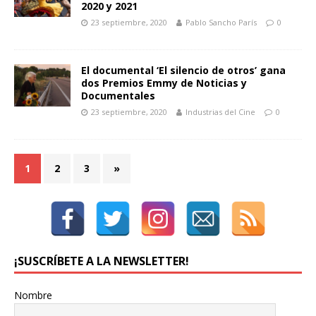
2020 y 2021
23 septiembre, 2020
Pablo Sancho París
0
El documental ‘El silencio de otros’ gana
dos Premios Emmy de Noticias y
Documentales
23 septiembre, 2020
Industrias del Cine
0
1
2
3
»
¡SUSCRÍBETE A LA NEWSLETTER!
Nombre