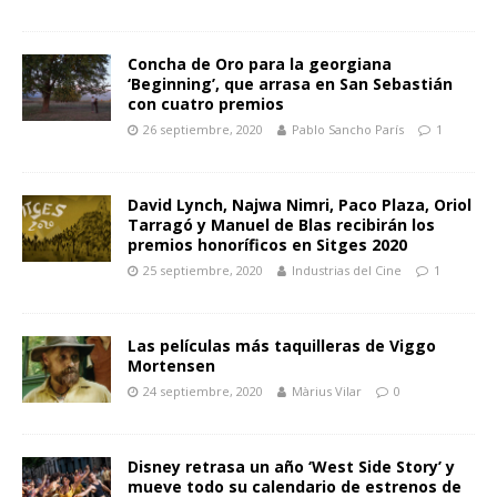
Concha de Oro para la georgiana
‘Beginning’, que arrasa en San Sebastián
con cuatro premios
26 septiembre, 2020
Pablo Sancho París
1
David Lynch, Najwa Nimri, Paco Plaza, Oriol
Tarragó y Manuel de Blas recibirán los
premios honoríficos en Sitges 2020
25 septiembre, 2020
Industrias del Cine
1
Las películas más taquilleras de Viggo
Mortensen
24 septiembre, 2020
Màrius Vilar
0
Disney retrasa un año ‘West Side Story’ y
mueve todo su calendario de estrenos de