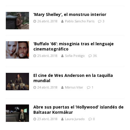
‘Mary Shelley’, el monstruo interior
26 abril, 2018
Pablo Sancho París
3
‘Buffalo ’66’: misoginia tras el lenguaje
cinematográfico
25 abril, 2018
Sofía Postigo
36
El cine de Wes Anderson en la taquilla
mundial
24 abril, 2018
Màrius Vilar
1
Abre sus puertas el ‘Hollywood’ islandés de
Baltasar Kormákur
23 abril, 2018
Laura Jurado
0