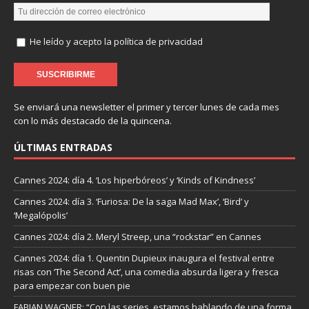
He leído y acepto la política de privacidad
Se enviará una newsletter el primer y tercer lunes de cada mes
con lo más destacado de la quincena.
ÚLTIMAS ENTRADAS
Cannes 2024: día 4. ‘Los hiperbóreos’ y ‘Kinds of Kindness’
Cannes 2024: día 3. ‘Furiosa: De la saga Mad Max’, ‘Bird’ y
‘Megalópolis’
Cannes 2024: día 2. Meryl Streep, una “rockstar” en Cannes
Cannes 2024: día 1. Quentin Dupieux inaugura el festival entre
risas con ‘The Second Act’, una comedia absurda ligera y fresca
para empezar con buen pie
FABIAN WAGNER: “Con las series, estamos hablando de una forma