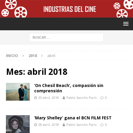
INICIO
2018
abril
Mes: abril 2018
‘On Chesil Beach’, compasión sin
comprensión
30 abril, 2018
Pablo Sancho París
0
‘Mary Shelley’ gana el BCN FILM FEST
28 abril, 2018
Pablo Sancho París
0