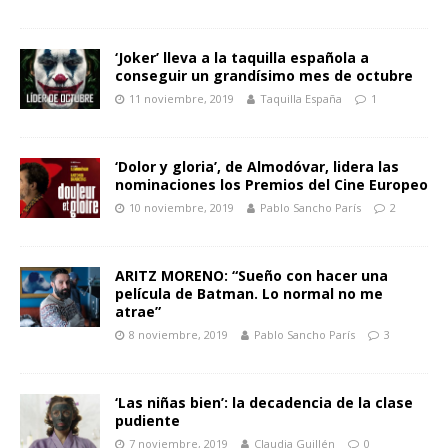
‘Joker’ lleva a la taquilla española a
conseguir un grandísimo mes de octubre
11 noviembre, 2019
Taquilla España
1
‘Dolor y gloria’, de Almodóvar, lidera las
nominaciones los Premios del Cine Europeo
10 noviembre, 2019
Pablo Sancho París
2
ARITZ MORENO: “Sueño con hacer una
película de Batman. Lo normal no me
atrae”
8 noviembre, 2019
Pablo Sancho París
3
‘Las niñas bien’: la decadencia de la clase
pudiente
7 noviembre, 2019
Claudia Guillén
0