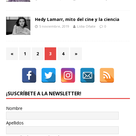
Hedy Lamarr, mito del cine y la ciencia
5 noviembre, 2019
Lídia Oñate
0
«
1
2
3
4
»
¡SUSCRÍBETE A LA NEWSLETTER!
Nombre
Apellidos