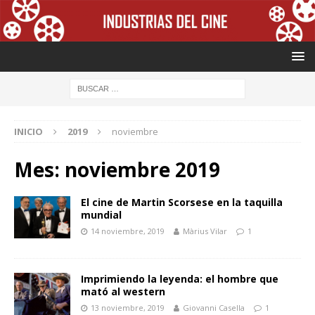
INICIO
2019
noviembre
Mes: noviembre 2019
El cine de Martin Scorsese en la taquilla
mundial
14 noviembre, 2019
Màrius Vilar
1
Imprimiendo la leyenda: el hombre que
mató al western
13 noviembre, 2019
Giovanni Casella
1