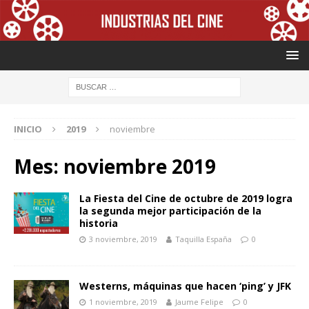
INICIO
2019
noviembre
Mes: noviembre 2019
La Fiesta del Cine de octubre de 2019 logra
la segunda mejor participación de la
historia
3 noviembre, 2019
Taquilla España
0
Westerns, máquinas que hacen ‘ping’ y JFK
1 noviembre, 2019
Jaume Felipe
0