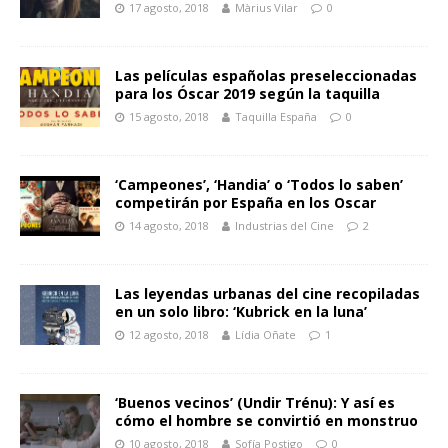
17 agosto, 2018
Màrius Vilar
0
Las películas españolas preseleccionadas
para los Óscar 2019 según la taquilla
15 agosto, 2018
Taquilla España
0
‘Campeones’, ‘Handia’ o ‘Todos lo saben’
competirán por España en los Oscar
14 agosto, 2018
Industrias del Cine
2
Las leyendas urbanas del cine recopiladas
en un solo libro: ‘Kubrick en la luna’
12 agosto, 2018
Lídia Oñate
1
‘Buenos vecinos’ (Undir Trénu): Y así es
cómo el hombre se convirtió en monstruo
10 agosto, 2018
Sofía Postigo
0