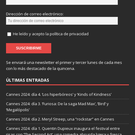
Dirección de correo electrónico:
He leído y acepto la política de privacidad
Se enviará una newsletter el primer y tercer lunes de cada mes
con lo más destacado de la quincena.
ÚLTIMAS ENTRADAS
Cannes 2024: día 4. ‘Los hiperbóreos’ y ‘Kinds of Kindness’
Cannes 2024: día 3. ‘Furiosa: De la saga Mad Max’, ‘Bird’ y
‘Megalópolis’
Cannes 2024: día 2. Meryl Streep, una “rockstar” en Cannes
Cannes 2024: día 1. Quentin Dupieux inaugura el festival entre
risas con ‘The Second Act’, una comedia absurda ligera y fresca