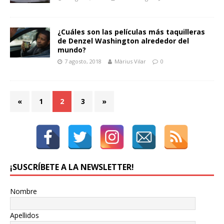
¿Cuáles son las películas más taquilleras
de Denzel Washington alrededor del
mundo?
7 agosto, 2018
Màrius Vilar
0
«
1
2
3
»
¡SUSCRÍBETE A LA NEWSLETTER!
Nombre
Apellidos