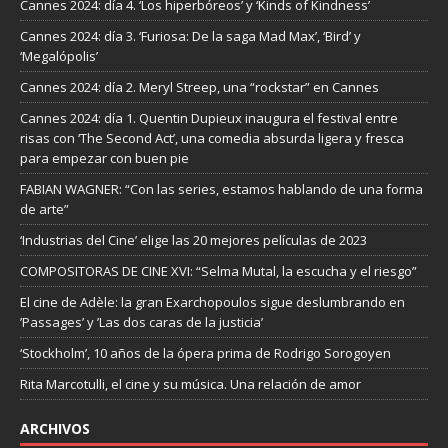
Cannes 2024: día 4. ‘Los hiperbóreos’ y ‘Kinds of Kindness’
Cannes 2024: día 3. ‘Furiosa: De la saga Mad Max’, ‘Bird’ y
‘Megalópolis’
Cannes 2024: día 2. Meryl Streep, una “rockstar” en Cannes
Cannes 2024: día 1. Quentin Dupieux inaugura el festival entre
risas con ‘The Second Act’, una comedia absurda ligera y fresca
para empezar con buen pie
FABIAN WAGNER: “Con las series, estamos hablando de una forma
de arte”
‘Industrias del Cine’ elige las 20 mejores películas de 2023
COMPOSITORAS DE CINE XVI: “Selma Mutal, la escucha y el riesgo”
El cine de Adèle: la gran Exarchopoulos sigue deslumbrando en
’Passages’ y ’Las dos caras de la justicia’
‘Stockholm’, 10 años de la ópera prima de Rodrigo Sorogoyen
Rita Marcotulli, el cine y su música. Una relación de amor
ARCHIVOS