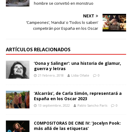
hombre se convirtió en monstruo
NEXT
‘Campeones’, ‘Handia’ o ‘Todos lo saben’
competirán por España en los Oscar
ARTÍCULOS RELACIONADOS
‘Oona y Salinger’: una historia de glamur,
guerra y letras
21 febrero, 2018
Lídia Oñate
0
‘Alcarràs’, de Carla Simón, representará a
España en los Oscar 2023
13 septiembre, 2022
Pablo Sancho París
0
COMPOSITORAS DE CINE IV: ‘Jocelyn Pook:
más allá de las etiquetas’