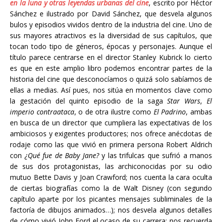
en la luna y otras leyendas urbanas del cine
, escrito por Héctor
Sánchez e ilustrado por David Sánchez, que desvela algunos
bulos y episodios vividos dentro de la industria del cine. Uno de
sus mayores atractivos es la diversidad de sus capítulos, que
tocan todo tipo de géneros, épocas y personajes. Aunque el
título parece centrarse en el director Stanley Kubrick lo cierto
es que en este amplio libro podemos encontrar partes de la
historia del cine que desconocíamos o quizá solo sabíamos de
ellas a medias. Así pues, nos sitúa en momentos clave como
la gestación del quinto episodio de la saga
Star Wars
,
El
imperio contraataca
, o de otra ilustre como
El Padrino
, ambas
en busca de un director que cumpliera las expectativas de los
ambiciosos y exigentes productores; nos ofrece anécdotas de
rodaje como las que vivió en primera persona Robert Aldrich
con
¿Qué fue de Baby Jane?
y las trifulcas que sufrió a manos
de sus dos protagonistas, las archiconocidas por su odio
mutuo Bette Davis y Joan Crawford; nos cuenta la cara oculta
de ciertas biografías como la de Walt Disney (con segundo
capítulo aparte por los picantes mensajes subliminales de la
factoría de dibujos animados…); nos desvela algunos detalles
de cómo vivió John Ford el ocaso de su carrera; nos recuerda