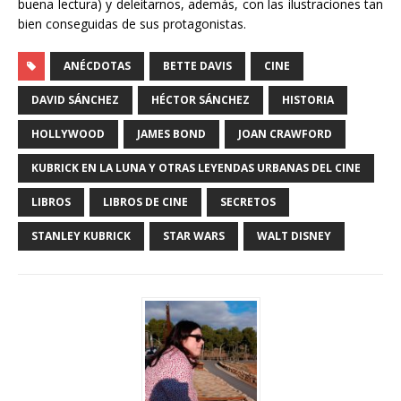
buena lectura) y deleitarnos, además, con las ilustraciones tan
bien conseguidas de sus protagonistas.
ANÉCDOTAS
BETTE DAVIS
CINE
DAVID SÁNCHEZ
HÉCTOR SÁNCHEZ
HISTORIA
HOLLYWOOD
JAMES BOND
JOAN CRAWFORD
KUBRICK EN LA LUNA Y OTRAS LEYENDAS URBANAS DEL CINE
LIBROS
LIBROS DE CINE
SECRETOS
STANLEY KUBRICK
STAR WARS
WALT DISNEY