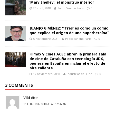
‘Mary Shelley’, el monstruo interior
26 abril, 2018
Pablo Sancho París
3
JUANJO GIMÉNEZ: “‘Tres’ es como un cómic
que explica el origen de una superheroína”
5 noviembre, 2021
Pablo Sancho París
0
Filmax y Cines ACEC abren la primera sala
de cine de Cataluña con tecnología 4DX,
pionera en España en incluir el efecto de
aire caliente
19 noviembre, 2018
Industrias del Cine
0
3 COMMENTS
Viki
dice:
11 FEBRERO, 2018 A LAS 12:56 AM