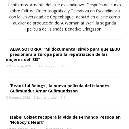
Lanthimos. Amante del cine escandinavo. Después del curso
sobre Cultura Cinematográfica y Televisiva en Escandinavia
con la Universidad de Copenhague, debutó en el cine como
auxiliar de producción de ‘A Woman at War’, la segunda
película del islandés Benedikt Erlingsson.
ALBA SOTORRA: “Mi documental sirvió para que EEUU
presionara a Europa para la repatriación de las
mujeres del ISIS”
23 enero, 2022
Laura Jurado
0
‘Beautiful Beings’, la nueva película del islandés
Guðmundur Arnar Guðmundsson
3 enero, 2022
Laura Jurado
0
Isabel Coixet recupera la vida de Fernando Pessoa en
‘Nobody’s Heart’
9 diciembre, 2021
Laura Jurado
0