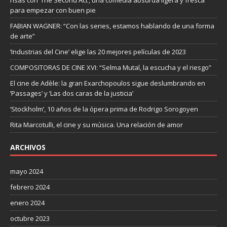
risas con ‘The Second Act’, una comedia absurda ligera y fresca
para empezar con buen pie
FABIAN WAGNER: “Con las series, estamos hablando de una forma
de arte”
‘Industrias del Cine’ elige las 20 mejores películas de 2023
COMPOSITORAS DE CINE XVI: “Selma Mutal, la escucha y el riesgo”
El cine de Adèle: la gran Exarchopoulos sigue deslumbrando en
’Passages’ y ’Las dos caras de la justicia’
‘Stockholm’, 10 años de la ópera prima de Rodrigo Sorogoyen
Rita Marcotulli, el cine y su música. Una relación de amor
ARCHIVOS
mayo 2024
febrero 2024
enero 2024
octubre 2023