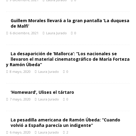
Guillem Morales llevará a la gran pantalla ‘La duquesa
de Malfi’
6 diciembre, 2021
Laura Jurado
0
La desaparición de ‘Mallorca’: “Los nacionales se
llevaron el material cinematográfico de María Forteza
y Ramón Úbeda”
8 mayo, 2020
Laura Jurado
0
‘Homeward’, Ulises el tártaro
7 mayo, 2020
Laura Jurado
0
La pesadilla americana de Ramón Úbeda: “Cuando
volvió a España parecía un indigente”
6 mayo, 2020
Laura Jurado
2