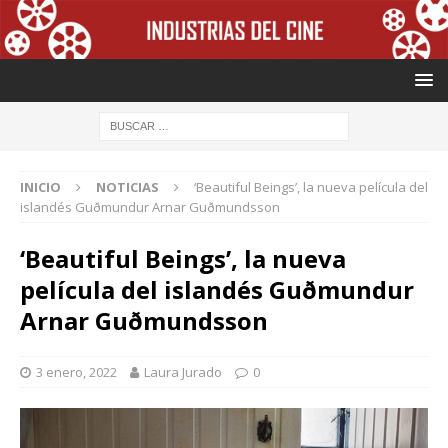
INICIO
NOTICIAS
‘Beautiful Beings’, la nueva película del
islandés Guðmundur Arnar Guðmundsson
‘Beautiful Beings’, la nueva
película del islandés Guðmundur
Arnar Guðmundsson
3 enero, 2022
Laura Jurado
0