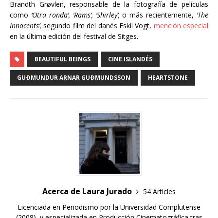
Brandth Grøvlen, responsable de la fotografía de películas
como
‘Otra ronda’, ‘Rams’, ‘Shirley’,
o más recientemente,
‘The
Innocents’,
segundo film del danés Eskil Vogt,
mención especial
en la última edición del festival de Sitges.
BEAUTIFUL BEINGS
CINE ISLANDÉS
GUÐMUNDUR ARNAR GUÐMUNDSSON
HEARTSTONE
Acerca de Laura Jurado
54 Articles
Licenciada en Periodismo por la Universidad Complutense
(2008), y especializada en Producción Cinematográfica tras