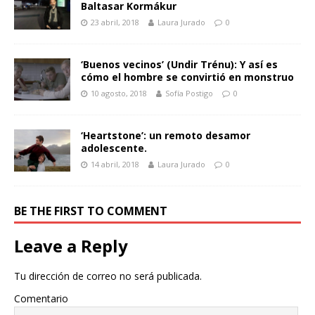
Baltasar Kormákur
23 abril, 2018
Laura Jurado
0
‘Buenos vecinos’ (Undir Trénu): Y así es
cómo el hombre se convirtió en monstruo
10 agosto, 2018
Sofía Postigo
0
‘Heartstone’: un remoto desamor
adolescente.
14 abril, 2018
Laura Jurado
0
BE THE FIRST TO COMMENT
Leave a Reply
Tu dirección de correo no será publicada.
Comentario