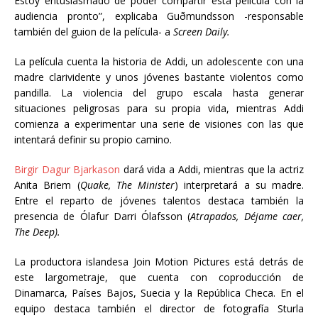
Estoy entusiasmado de poder compartir esta película con la
audiencia pronto”, explicaba
Guðmundsson
-responsable
también del guion de la película- a
Screen Daily.
La película cuenta la historia de Addi, un adolescente con una
madre clarividente y unos jóvenes bastante violentos como
pandilla. La violencia del grupo escala hasta generar
situaciones peligrosas para su propia vida, mientras Addi
comienza a experimentar una serie de visiones con las que
intentará definir su propio camino.
Birgir Dagur Bjarkason
dará vida a Addi, mientras que la actriz
Anita Briem (
Quake, The Minister
) interpretará a su madre.
Entre el reparto de jóvenes talentos destaca también la
presencia de Ólafur Darri Ólafsson (
Atrapados, Déjame caer,
The Deep).
La productora islandesa Join Motion Pictures está detrás de
este largometraje, que cuenta con coproducción de
Dinamarca, Países Bajos, Suecia y la República Checa. En el
equipo destaca también el director de fotografía Sturla