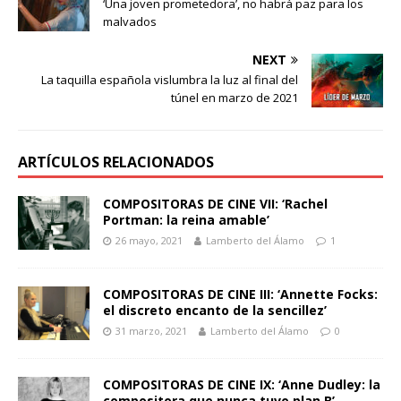
‘Una joven prometedora’, no habrá paz para los
malvados
NEXT
La taquilla española vislumbra la luz al final del
túnel en marzo de 2021
ARTÍCULOS RELACIONADOS
COMPOSITORAS DE CINE VII: ‘Rachel
Portman: la reina amable’
26 mayo, 2021
Lamberto del Álamo
1
COMPOSITORAS DE CINE III: ‘Annette Focks:
el discreto encanto de la sencillez’
31 marzo, 2021
Lamberto del Álamo
0
COMPOSITORAS DE CINE IX: ‘Anne Dudley: la
compositora que nunca tuvo plan B’