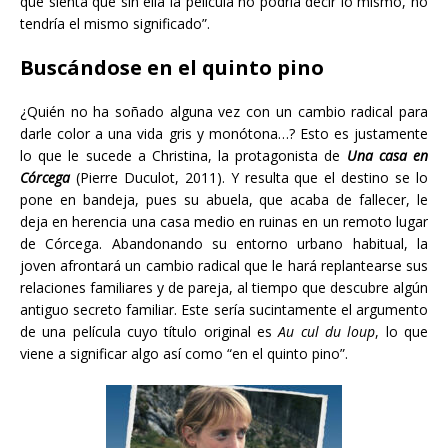
que sienta que sin ella la película no podría decir lo mismo, no
tendría el mismo significado”.
Buscándose en el quinto pino
¿Quién no ha soñado alguna vez con un cambio radical para
darle color a una vida gris y monótona…? Esto es justamente
lo que le sucede a Christina, la protagonista de
Una casa en
Córcega
(Pierre Duculot, 2011). Y resulta que el destino se lo
pone en bandeja, pues su abuela, que acaba de fallecer, le
deja en herencia una casa medio en ruinas en un remoto lugar
de Córcega. Abandonando su entorno urbano habitual, la
joven afrontará un cambio radical que le hará replantearse sus
relaciones familiares y de pareja, al tiempo que descubre algún
antiguo secreto familiar. Este sería sucintamente el argumento
de una película cuyo título original es
Au cul du loup
, lo que
viene a significar algo así como “en el quinto pino”.