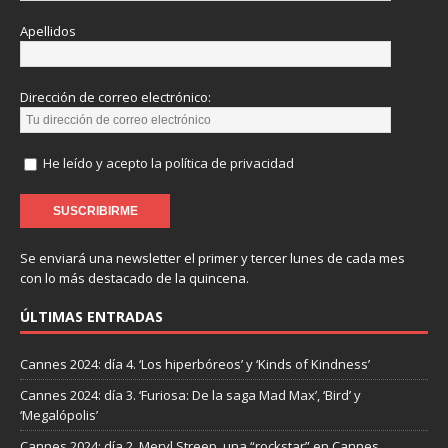
Apellidos
Dirección de correo electrónico:
He leído y acepto la política de privacidad
Se enviará una newsletter el primer y tercer lunes de cada mes
con lo más destacado de la quincena.
ÚLTIMAS ENTRADAS
Cannes 2024: día 4. ‘Los hiperbóreos’ y ‘Kinds of Kindness’
Cannes 2024: día 3. ‘Furiosa: De la saga Mad Max’, ‘Bird’ y
‘Megalópolis’
Cannes 2024: día 2. Meryl Streep, una “rockstar” en Cannes