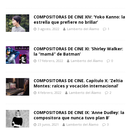
COMPOSITORAS DE CINE XIV: ‘Yoko Kanno: la
estrella que prefiere no brillar’
3 agosto, 2022
Lamberto del Álamo
1
COMPOSITORAS DE CINE XI: ‘Shirley Walker:
la “mamá” de Batman’
17 febrero, 2022
Lamberto del Álamo
0
COMPOSITORAS DE CINE. Capítulo X: ‘Zeltia
Montes: raíces y vocación internacional’
4 febrero, 2022
Lamberto del Álamo
2
COMPOSITORAS DE CINE IX: ‘Anne Dudley: la
compositora que nunca tuvo plan B’
23 junio, 2021
Lamberto del Álamo
3