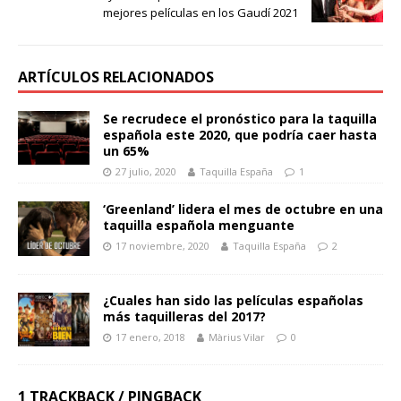
mejores películas en los Gaudí 2021
ARTÍCULOS RELACIONADOS
Se recrudece el pronóstico para la taquilla
española este 2020, que podría caer hasta
un 65%
27 julio, 2020
Taquilla España
1
‘Greenland’ lidera el mes de octubre en una
taquilla española menguante
17 noviembre, 2020
Taquilla España
2
¿Cuales han sido las películas españolas
más taquilleras del 2017?
17 enero, 2018
Màrius Vilar
0
1 TRACKBACK / PINGBACK