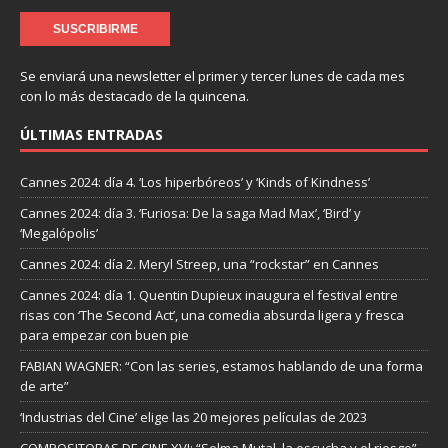
Se enviará una newsletter el primer y tercer lunes de cada mes
con lo más destacado de la quincena.
ÚLTIMAS ENTRADAS
Cannes 2024: día 4. ‘Los hiperbóreos’ y ‘Kinds of Kindness’
Cannes 2024: día 3. ‘Furiosa: De la saga Mad Max’, ‘Bird’ y
‘Megalópolis’
Cannes 2024: día 2. Meryl Streep, una “rockstar” en Cannes
Cannes 2024: día 1. Quentin Dupieux inaugura el festival entre
risas con ‘The Second Act’, una comedia absurda ligera y fresca
para empezar con buen pie
FABIAN WAGNER: “Con las series, estamos hablando de una forma
de arte”
‘Industrias del Cine’ elige las 20 mejores películas de 2023
COMPOSITORAS DE CINE XVI: “Selma Mutal, la escucha y el riesgo”