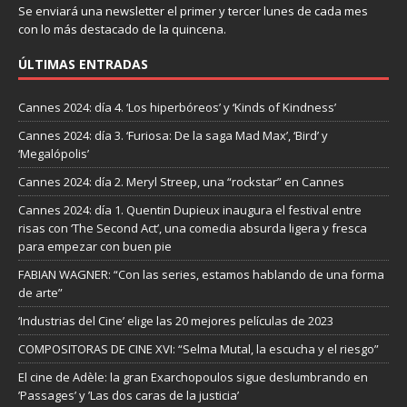
Se enviará una newsletter el primer y tercer lunes de cada mes
con lo más destacado de la quincena.
ÚLTIMAS ENTRADAS
Cannes 2024: día 4. ‘Los hiperbóreos’ y ‘Kinds of Kindness’
Cannes 2024: día 3. ‘Furiosa: De la saga Mad Max’, ‘Bird’ y
‘Megalópolis’
Cannes 2024: día 2. Meryl Streep, una “rockstar” en Cannes
Cannes 2024: día 1. Quentin Dupieux inaugura el festival entre
risas con ‘The Second Act’, una comedia absurda ligera y fresca
para empezar con buen pie
FABIAN WAGNER: “Con las series, estamos hablando de una forma
de arte”
‘Industrias del Cine’ elige las 20 mejores películas de 2023
COMPOSITORAS DE CINE XVI: “Selma Mutal, la escucha y el riesgo”
El cine de Adèle: la gran Exarchopoulos sigue deslumbrando en
’Passages’ y ’Las dos caras de la justicia’