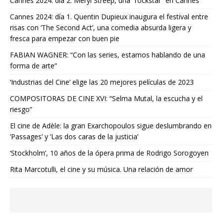
Cannes 2024: día 2. Meryl Streep, una “rockstar” en Cannes
Cannes 2024: día 1. Quentin Dupieux inaugura el festival entre
risas con ‘The Second Act’, una comedia absurda ligera y
fresca para empezar con buen pie
FABIAN WAGNER: “Con las series, estamos hablando de una
forma de arte”
‘Industrias del Cine’ elige las 20 mejores películas de 2023
COMPOSITORAS DE CINE XVI: “Selma Mutal, la escucha y el
riesgo”
El cine de Adèle: la gran Exarchopoulos sigue deslumbrando en
’Passages’ y ’Las dos caras de la justicia’
‘Stockholm’, 10 años de la ópera prima de Rodrigo Sorogoyen
Rita Marcotulli, el cine y su música. Una relación de amor