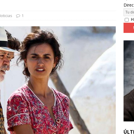
Direc
24: día 2. Meryl Streep, una “rockstar” en Cannes
FESTIVALES
oticias
1
H
ÚLT