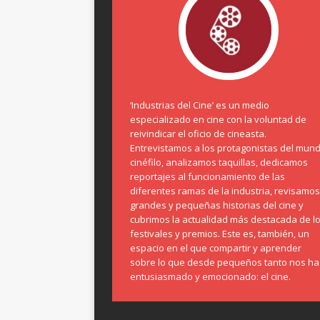
‘Industrias del Cine’ es un medio
especializado en cine con la voluntad de
reivindicar el oficio de cineasta.
Entrevistamos a los protagonistas del mun
cinéfilo, analizamos taquillas, dedicamos
reportajes al funcionamiento de las
diferentes ramas de la industria, revisamos
grandes y pequeñas historias del cine y
cubrimos la actualidad más destacada de l
festivales y premios. Este es, también, un
espacio en el que compartir y aprender
sobre lo que desde pequeños tanto nos ha
entusiasmado y emocionado: el cine.