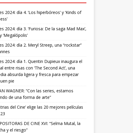
s 2024: día 4. ‘Los hiperbóreos’ y ‘Kinds of
ess’
s 2024: día 3. ‘Furiosa: De la saga Mad Max’,
 y ‘Megalópolis’
s 2024: día 2. Meryl Streep, una “rockstar”
annes
s 2024: día 1. Quentin Dupieux inaugura el
val entre risas con ‘The Second Act’, una
ia absurda ligera y fresca para empezar
uen pie
AN WAGNER: “Con las series, estamos
ndo de una forma de arte”
strias del Cine’ elige las 20 mejores películas
023
OSITORAS DE CINE XVI: “Selma Mutal, la
ha y el riesgo”