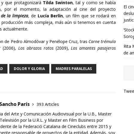
 y que protagonizará
Tilda Swinton
, tal y como se había
El ci
, por el momento, la adaptación al cine del proyecto
deslu
de la limpieza
, de
Lucía Berlín
, un film que se rodará en
justic
na producción más compleja, más aún si tenemos en cuenta
s actualmente.
‘Stoc
Soro
ión de Pedro Almodóvar y Penélope Cruz, tras
Carne trémula
Rita 
r
(2006),
Los abrazos rotos
(2009),
Los amantes pasajeros
de a
AD
DOLOR Y GLORIA
MADRES PARALELAS
Tweet
 Sancho París
393 Articles
ia del Arte y Comunicación Audiovisual por la U.B., Master
 Televisión por la U.R.L. y Master en Film Business por
dente de la Federació Catalana de Cineclubs entre 2015 y
mente responsable de proyectos de la entidad. Además, soy