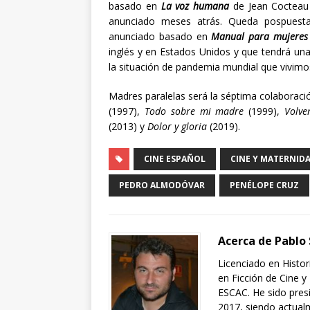
basado en
La voz humana
de Jean Cocteau
anunciado meses atrás. Queda pospuesta
anunciado basado en
Manual para mujeres 
inglés y en Estados Unidos y que tendrá u
la situación de pandemia mundial que vivimo
Madres paralelas será la séptima colaborac
(1997),
Todo sobre mi madre
(1999),
Volve
(2013) y
Dolor y gloria
(2019).
CINE ESPAÑOL
CINE Y MATERNID
PEDRO ALMODÓVAR
PENÉLOPE CRUZ
Acerca de Pablo
Licenciado en Histor
en Ficción de Cine y
ESCAC. He sido presi
2017, siendo actual