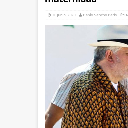
FESTIVALES
[ 18 mayo, 2024 ]
Cannes 20
30 junio, 2020
Pablo Sancho París
N