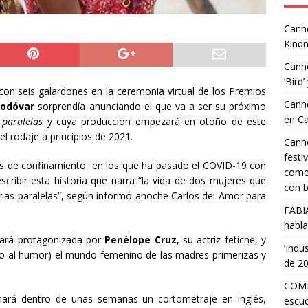
Canne
Kindn
Canne
‘Bird’
on seis galardones en la ceremonia virtual de los Premios
Canne
odóvar
sorprendía anunciando el que va a ser su próximo
en C
paralelas
y cuya producción empezará en otoño de este
l rodaje a principios de 2021.
Canne
festi
 de confinamiento, en los que ha pasado el COVID-19 con
comed
cribir esta historia que narra “la vida de dos mujeres que
con b
orias paralelas”, según informó anoche Carlos del Amor para
FABI
habla
tará protagonizada por
Penélope Cruz
, su actriz fetiche, y
‘Indu
o al humor) el mundo femenino de las madres primerizas y
de 2
COMP
lmará dentro de unas semanas un cortometraje en inglés,
escuc