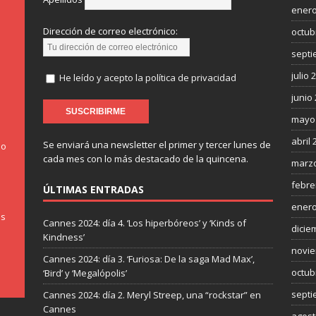
enero
Dirección de correo electrónico:
octub
septi
julio 
He leído y acepto la política de privacidad
junio
mayo
abril 
Se enviará una newsletter el primer y tercer lunes de
do
cada mes con lo más destacado de la quincena.
marzo
febre
ÚLTIMAS ENTRADAS
enero
os
Cannes 2024: día 4. ‘Los hiperbóreos’ y ‘Kinds of
dicie
Kindness’
novie
Cannes 2024: día 3. ‘Furiosa: De la saga Mad Max’,
octub
‘Bird’ y ‘Megalópolis’
septi
Cannes 2024: día 2. Meryl Streep, una “rockstar” en
Cannes