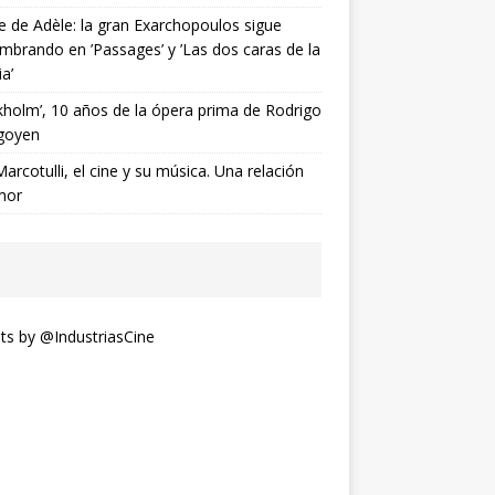
ne de Adèle: la gran Exarchopoulos sigue
mbrando en ’Passages’ y ’Las dos caras de la
ia’
kholm’, 10 años de la ópera prima de Rodrigo
goyen
Marcotulli, el cine y su música. Una relación
mor
s by @IndustriasCine