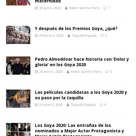
maternidad
30 junio, 2020
Pablo Sancho París
1
Y después de los Premios Goya, ¿qué?
4 febrero, 2020
Taquilla España
0
Pedro Almodóvar hace historia con ‘Dolor y
gloria’ en los Goya 2020
26 enero, 2020
Pablo Sancho París
0
Las películas candidatas a los Goya 2020 y
su paso por la taquilla
25 enero, 2020
Taquilla España
0
Los Goya 2020: Las entrañas de los
nominados a Mejor Actor Protagonista y