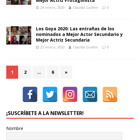
Mejor Actriz Protagonista
24 enero, 2020
Claudia Guillén
0
Los Goya 2020: Las entrañas de los
nominados a Mejor Actor Secundario y
Mejor Actriz Secundaria
23 enero, 2020
Claudia Guillén
0
1
2
…
6
»
¡SUSCRÍBETE A LA NEWSLETTER!
Nombre