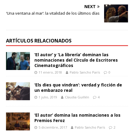
NEXT
‘Una ventana al mar’: la vitalidad de los últimos días
ARTÍCULOS RELACIONADOS
‘El autor’ y ‘La librería’ dominan las
nominaciones del Círculo de Escritores
Cinematográficos
11 enero, 2018
Pablo Sancho París
0
‘Els dies que vindran’: verdad y ficción de
un embarazo real
1 julio, 2019
Claudia Guillén
4
‘El autor’ domina las nominaciones a los
Premios Feroz
5 diciembre, 2017
Pablo Sancho París
2