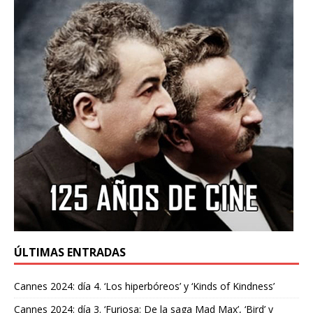
ÚLTIMAS ENTRADAS
Cannes 2024: día 4. ‘Los hiperbóreos’ y ‘Kinds of Kindness’
Cannes 2024: día 3. ‘Furiosa: De la saga Mad Max’, ‘Bird’ y