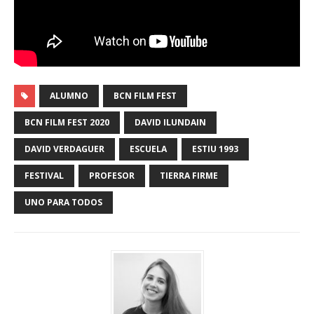
ALUMNO
BCN FILM FEST
BCN FILM FEST 2020
DAVID ILUNDAIN
DAVID VERDAGUER
ESCUELA
ESTIU 1993
FESTIVAL
PROFESOR
TIERRA FIRME
UNO PARA TODOS