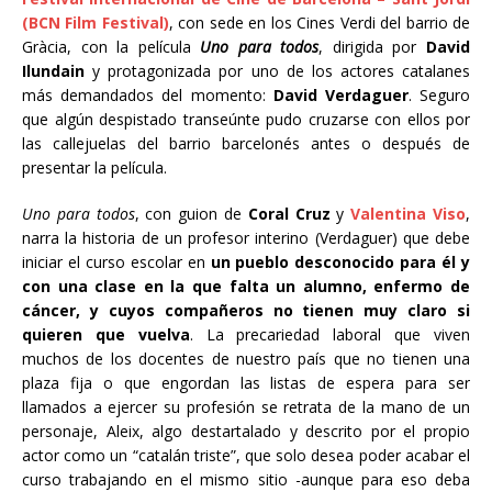
(BCN Film Festival)
, con sede en los Cines Verdi del barrio de
Gràcia, con la película
Uno para todos
, dirigida por
David
Ilundain
y protagonizada por uno de los actores catalanes
más demandados del momento:
David Verdaguer
. Seguro
que algún despistado transeúnte pudo cruzarse con ellos por
las callejuelas del barrio barcelonés antes o después de
presentar la película.
Uno para todos
, con guion de
Coral Cruz
y
Valentina Viso
,
narra la historia de un profesor interino (Verdaguer) que debe
iniciar el curso escolar en
un pueblo desconocido para él y
con una clase en la que falta un alumno, enfermo de
cáncer, y cuyos compañeros no tienen muy claro si
quieren que vuelva
. La precariedad laboral que viven
muchos de los docentes de nuestro país que no tienen una
plaza fija o que engordan las listas de espera para ser
llamados a ejercer su profesión se retrata de la mano de un
personaje, Aleix, algo destartalado y descrito por el propio
actor como un “catalán triste”, que solo desea poder acabar el
curso trabajando en el mismo sitio -aunque para eso deba