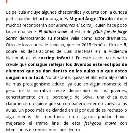
La película incluye algunos chascarrillos y cuenta con la curiosa
participación del actor aragonés
Miguel Ángel Tirado
(al que
muchos reconocerán por
Marianico el Corto
), quien hace poco
lanzó una serie:
El último show
, al estilo de
¿Qué fue de Jorge
Sanz?
, demostrando su notable valía como actor dramático.
Otro de los pilares de Ilundian, que en 2015 firmó el film de
B
,
sobre las declaraciones de Luis Bárcenas en la Audiencia
Nacional, es el
casting infantil
. En este caso, un reparto
creíble que
consigue reflejar los diversos estereotipos de
alumnos que se dan dentro de las aulas sin que estos
caigan en lo fácil
. No obstante, quizás el film está algo falto
de más protagonismo adulto, ya que en algún momento el
peso de la narrativa recae demasiado en los jóvenes,
concretamente en el personaje de Selva, una chica que
claramente no quiere que su compañero enfermo vuelva a las
aulas. Un poco más de claridad en el por qué de su rechazo o
algo menos de importancia en el guion podrían haber
mejorado el tramo final de esta
feel-good movie
con
intenciones de removernos por dentro.