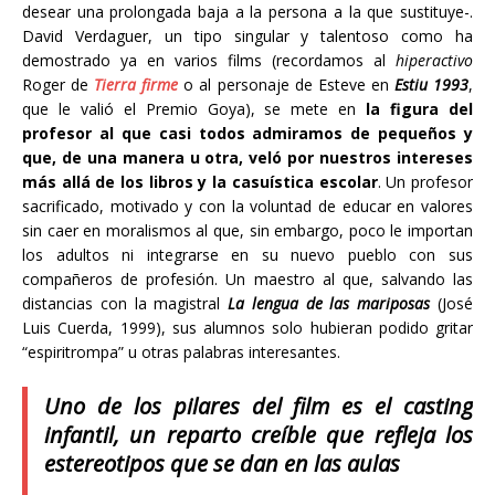
desear una prolongada baja a la persona a la que sustituye-.
David Verdaguer, un tipo singular y talentoso como ha
demostrado ya en varios films (recordamos al
hiperactivo
Roger de
Tierra firme
o al personaje de Esteve en
Estiu 1993
,
que le valió el Premio Goya), se mete en
la figura del
profesor al que casi todos admiramos de pequeños y
que, de una manera u otra, veló por nuestros intereses
más allá de los libros y la casuística escolar
. Un profesor
sacrificado, motivado y con la voluntad de educar en valores
sin caer en moralismos al que, sin embargo, poco le importan
los adultos ni integrarse en su nuevo pueblo con sus
compañeros de profesión. Un maestro al que, salvando las
distancias con la magistral
La lengua de las mariposas
(José
Luis Cuerda, 1999), sus alumnos solo hubieran podido gritar
“espiritrompa” u otras palabras interesantes.
Uno de los pilares del film es el casting
infantil, un reparto creíble que refleja los
estereotipos que se dan en las aulas