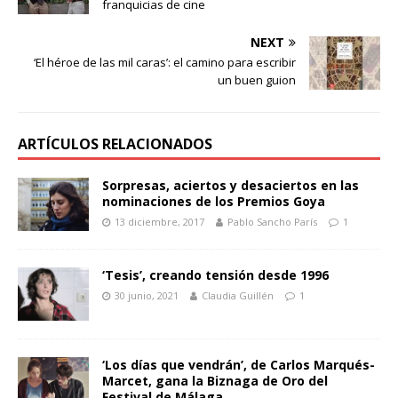
franquicias de cine
NEXT
‘El héroe de las mil caras’: el camino para escribir
un buen guion
ARTÍCULOS RELACIONADOS
Sorpresas, aciertos y desaciertos en las
nominaciones de los Premios Goya
13 diciembre, 2017
Pablo Sancho París
1
‘Tesis’, creando tensión desde 1996
30 junio, 2021
Claudia Guillén
1
‘Los días que vendrán’, de Carlos Marqués-
Marcet, gana la Biznaga de Oro del
Festival de Málaga