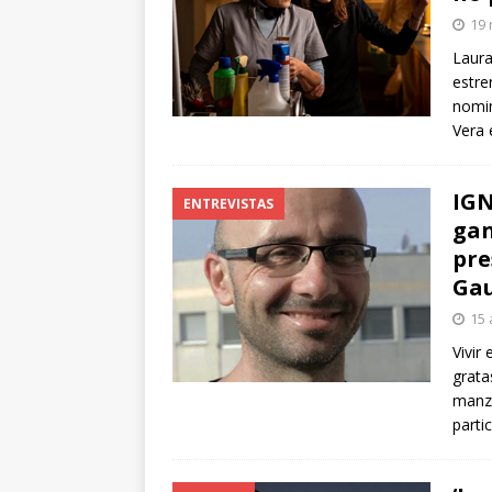
arte”
ENTREVISTAS
19 
[ 18 mayo, 2024 ]
Cannes 20
Laura
estre
nomin
Vera 
IGN
ENTREVISTAS
gan
pre
Gau
15 
Vivir
grata
manza
parti