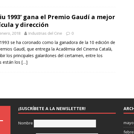
tiu 1993’ gana el Premio Gaudí a mejor
ícula y dirección
enero, 2018
Industrias del Cine
0
 1993 se ha coronado como la ganadora de la 10 edición de
remios Gaudí, que entrega la Acadèmia del Cinema Català,
cibir los principales galardones del certamen, entre los
s están los
[…]
¡SUSCRÍBETE A LA NEWSLETTER!
ARCH
mayo
Nombre
febre