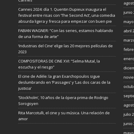
agost
Cannes 2024: día 1. Quentin Dupieux inaugura el
junio
festival entre risas con ‘The Second Act’, una comedia
absurda ligera y fresca para empezar con buen pie
mayo
FABIAN WAGNER: “Con las series, estamos hablando
abril 
de una forma de arte”
marzo
‘Industrias del Cine’ elige las 20 mejores películas de
febre
2023
enero
COMPOSITORAS DE CINE XVI: “Selma Mutal, la
escucha y el riesgo”
dicie
El cine de Adèle: la gran Exarchopoulos sigue
novie
deslumbrando en ’Passages’ y ’Las dos caras de la
octub
justicia’
septi
‘Stockholm’, 10 años de la ópera prima de Rodrigo
Sorogoyen
agost
Rita Marcotulli, el cine y su música. Una relación de
julio 
amor
junio
mayo