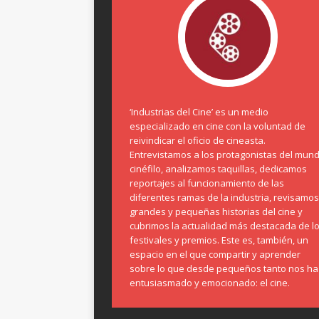
‘Industrias del Cine’ es un medio
especializado en cine con la voluntad de
reivindicar el oficio de cineasta.
Entrevistamos a los protagonistas del mun
cinéfilo, analizamos taquillas, dedicamos
reportajes al funcionamiento de las
diferentes ramas de la industria, revisamos
grandes y pequeñas historias del cine y
cubrimos la actualidad más destacada de l
festivales y premios. Este es, también, un
espacio en el que compartir y aprender
sobre lo que desde pequeños tanto nos ha
entusiasmado y emocionado: el cine.