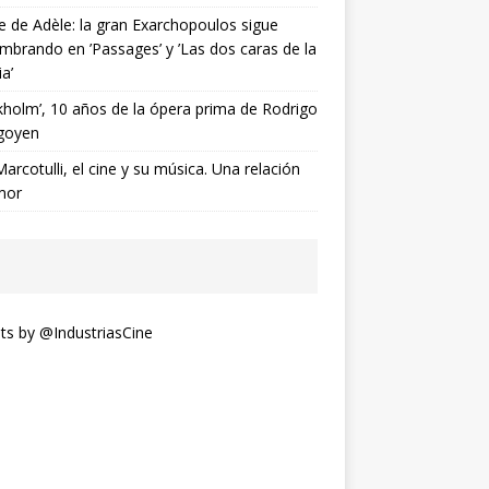
ne de Adèle: la gran Exarchopoulos sigue
mbrando en ’Passages’ y ’Las dos caras de la
ia’
kholm’, 10 años de la ópera prima de Rodrigo
goyen
Marcotulli, el cine y su música. Una relación
mor
s by @IndustriasCine