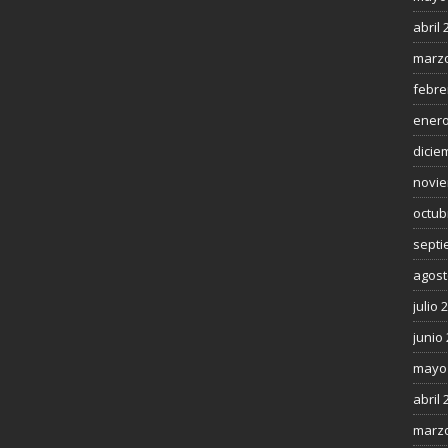
abril 
marzo
febre
enero
dicie
novie
octub
septi
agost
julio 
junio
mayo
abril 
marzo