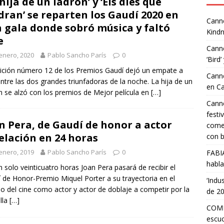
 hija de un ladrón’ y ‘Els dies que
dran’ se reparten los Gaudí 2020 en
Canne
 gala donde sobró música y faltó
Kindn
e
Canne
enero, 2020
Pablo Sancho París
0
‘Bird’
ición número 12 de los Premios Gaudí dejó un empate a
Canne
entre las dos grandes triunfadoras de la noche. La hija de un
en C
n se alzó con los premios de Mejor película en
[…]
Canne
festi
n Pera, de Gaudí de honor a actor
comed
elación en 24 horas
con b
enero, 2019
Pablo Sancho París
0
FABI
habla
n solo veinticuatro horas Joan Pera pasará de recibir el
 de Honor-Premio Miquel Porter a su trayectoria en el
‘Indu
 del cine como actor y actor de doblaje a competir por la
de 2
lla
[…]
COMP
escuc