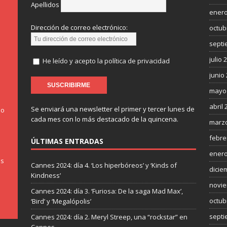
Apellidos
enero
Dirección de correo electrónico:
octub
septi
julio 
He leído y acepto la política de privacidad
junio
mayo
abril 
Se enviará una newsletter el primer y tercer lunes de
do
cada mes con lo más destacado de la quincena.
marzo
febre
ÚLTIMAS ENTRADAS
enero
os
Cannes 2024: día 4. ‘Los hiperbóreos’ y ‘Kinds of
dicie
Kindness’
novie
Cannes 2024: día 3. ‘Furiosa: De la saga Mad Max’,
octub
‘Bird’ y ‘Megalópolis’
septi
Cannes 2024: día 2. Meryl Streep, una “rockstar” en
Cannes