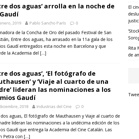
tre dos aguas’ arrolla en la noche de
El ci
 Gaudí
deslu
justic
enero, 2019
Pablo Sancho París
0
‘Stoc
nadora de la Concha de Oro del pasado Festival de San
Soro
tián, Entre dos aguas, ha arrasado en la 11a gala de los
os Gaudí entregados esta noche en Barcelona y que
Rita 
de la Academia del
[…]
de a
tre dos aguas’, ‘El fotógrafo de
thausen’ y ‘Viaje al cuarto de una
re’ lideran las nominaciones a los
Tweet
mios Gaudí
diciembre, 2018
Industrias del Cine
0
 dos aguas, El fotógrafo de Mauthausen y Viaje al cuarto de
adre lideran las nominaciones a la undécima edición de los
os Gaudí que entrega la Academia del Cine Catalán. Las
n Petra con
[…]