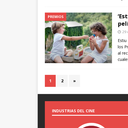
‘Es
PREMIOS
pel
29 
Estiu
los P
al re
cuale
1
2
»
INDUSTRIAS DEL CINE