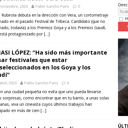
Direc
noviembre, 2020
Pablo Sancho París
0
24: día 4. ‘Los hiperbóreos’ y ‘Kinds of Kindness’
FESTIVALES
 Rubirola debuta en la dirección con Vera, un cortometraje
H
nado en el pasado Festival de Tribeca. Candidato (que no
ado, todavía) a los Premios Goya y a los Premios Gaudí,
está protagonizado por
[…]
ASI LÓPEZ: “Ha sido más importante
ar festivales que estar
seleccionados en los Goya y los
dí”
abril, 2020
Pablo Sancho París
0
 en una ciudad pequeña no evita que uno pueda llevarse
s sorpresas, como encontrar que en tu barrio, a unas solas
nas, viva un cineasta cuyos últimos trabajos han
cipado en más de cien
[…]
ÚLT