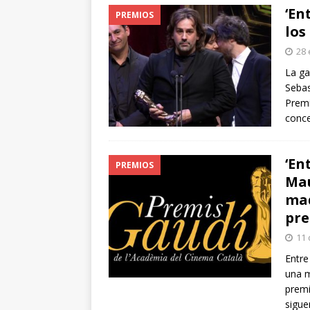
‘En
PREMIOS
los
28 
La ga
Sebas
Premi
conce
‘En
PREMIOS
Mau
mad
pre
11 
Entre
una m
premi
sigue