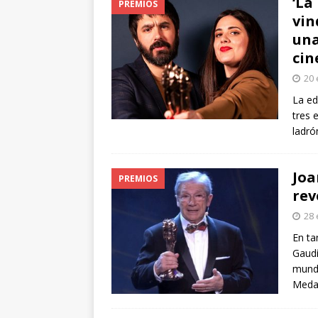
‘La
PREMIOS
vin
una
cin
20 
La ed
tres 
ladró
Joa
PREMIOS
rev
28 
En ta
Gaudí
mundo
Meda