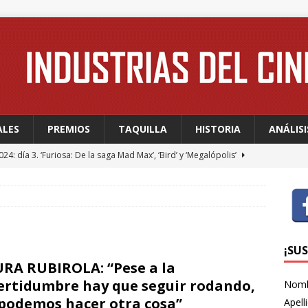
ALES
PREMIOS
TAQUILLA
HISTORIA
ANÁLISI
24: día 3. ‘Furiosa: De la saga Mad Max’, ‘Bird’ y ‘Megalópolis’
24: día 2. Meryl Streep, una “rockstar” en Cannes
FESTIVALES
24: día 1. Quentin Dupieux inaugura el festival entre risas con
dia absurda ligera y fresca para empezar con buen pie
¡SU
RA RUBIROLA: “Pese a la
ertidumbre hay que seguir rodando,
Nom
 WAGNER: “Con las series, estamos hablando de una forma de
podemos hacer otra cosa”
Apell