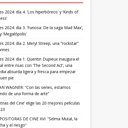
s 2024: día 4. ‘Los hiperbóreos’ y ‘Kinds of
ess’
s 2024: día 3. ‘Furiosa: De la saga Mad Max’,
 y ‘Megalópolis’
s 2024: día 2. Meryl Streep, una “rockstar”
annes
s 2024: día 1. Quentin Dupieux inaugura el
val entre risas con ‘The Second Act’, una
ia absurda ligera y fresca para empezar
uen pie
AN WAGNER: “Con las series, estamos
ndo de una forma de arte”
strias del Cine’ elige las 20 mejores películas
023
OSITORAS DE CINE XVI: “Selma Mutal, la
ha y el riesgo”