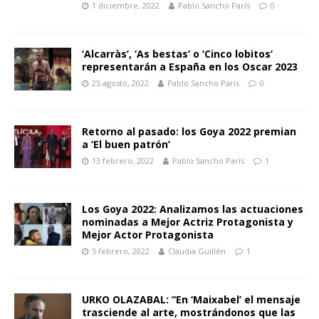
1 diciembre, 2022
Pablo Sancho París
0
‘Alcarràs’, ‘As bestas’ o ‘Cinco lobitos’
representarán a España en los Oscar 2023
25 agosto, 2022
Pablo Sancho París
0
Retorno al pasado: los Goya 2022 premian
a ‘El buen patrón’
13 febrero, 2022
Pablo Sancho París
1
Los Goya 2022: Analizamos las actuaciones
nominadas a Mejor Actriz Protagonista y
Mejor Actor Protagonista
5 febrero, 2022
Claudia Guillén
1
URKO OLAZABAL: “En ‘Maixabel’ el mensaje
trasciende al arte, mostrándonos que las