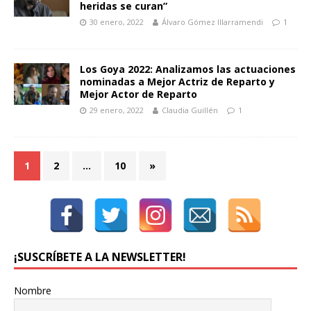
heridas se curan”
30 enero, 2022
Álvaro Gómez Illarramendi
1
Los Goya 2022: Analizamos las actuaciones
nominadas a Mejor Actriz de Reparto y
Mejor Actor de Reparto
29 enero, 2022
Claudia Guillén
1
1
2
…
10
»
¡SUSCRÍBETE A LA NEWSLETTER!
Nombre