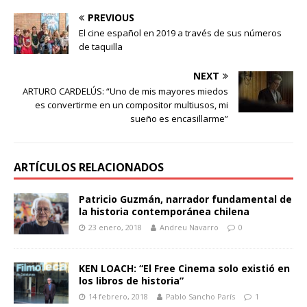
PREVIOUS
El cine español en 2019 a través de sus números
de taquilla
NEXT
ARTURO CARDELÚS: “Uno de mis mayores miedos
es convertirme en un compositor multiusos, mi
sueño es encasillarme”
ARTÍCULOS RELACIONADOS
Patricio Guzmán, narrador fundamental de
la historia contemporánea chilena
23 enero, 2018
Andreu Navarro
0
KEN LOACH: “El Free Cinema solo existió en
los libros de historia”
14 febrero, 2018
Pablo Sancho París
1