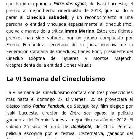
que ha ido a parar a
Entre dos aguas
, de Isaki Lacuesta; el
premio al mejor hecho cineclubista de 2018, que ha ido a
parar al
Cineclub Sabadell
; y un reconocimiento a una
persona o entidad vinculada especialmente al cineclubismo,
que va a manos de la crítica
Imma Merino
. Estos dos últimos
premios han sido votados por un jurado compuesto por
Emma Fernández, secretaria de la junta directiva de la
Federación Catalana de Cineclubs; Carles Font, presidente del
Cineclub Diòptria de Figueres; y Montse Majench,
vicepresidenta de la entidad Dones Visuals.
La VI Semana del Cineclubismo
La VI Semana del Cineclubismo contará con tres proyecciones
más hasta el domingo 27. El viernes
25 se proyectará el
clásico indio
P
ather Panchali
,
de Satyajit Ray, film elegido por
Isaki Lacuesta, director de
Entre dos aguas
, la película
ganadora del Premio Nunes a mejor film catalán de 2018. El
sábado 26 será el turno de
Donkeyote
, de Chico Pereira,
película escogida por el festival L’Alternativa, ganador del