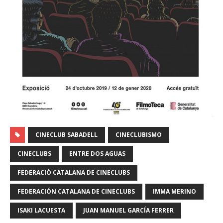
CINECLUB SABADELL
CINECLUBISMO
CINECLUBS
ENTRE DOS AGUAS
FEDERACIÓ CATALANA DE CINECLUBS
FEDERACIÓN CATALANA DE CINECLUBS
IMMA MERINO
ISAKI LACUESTA
JUAN MANUEL GARCÍA FERRER