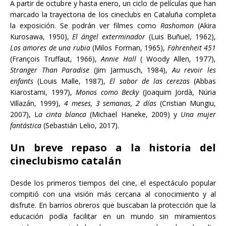
A partir de octubre y hasta enero, un ciclo de películas que han
marcado la trayectoria de los cineclubs en Cataluña completa
la exposición. Se podrán ver filmes como
Rashomon
(Akira
Kurosawa, 1950),
El ángel exterminador
(Luis Buñuel, 1962),
Los amores de una rubia
(Milos Forman, 1965),
Fahrenheit 451
(François Truffaut, 1966),
Annie Hall
( Woody Allen, 1977),
Stranger Than Paradise
(Jim Jarmusch, 1984),
Au revoir les
enfants
(Louis Malle, 1987),
El sabor de las cerezas
(Abbas
Kiarostami, 1997),
Monos como Becky
(Joaquim Jordà, Núria
Villazán, 1999),
4 meses, 3 semanas, 2 días
(Cristian Mungiu,
2007), L
a cinta blanca
(Michael Haneke, 2009) y
Una mujer
fantástica
(Sebastián Lelio, 2017).
Un breve repaso a la historia del
cineclubismo catalán
Desde los primeros tiempos del cine, el espectáculo popular
compitió con una visión más cercana al conocimiento y al
disfrute. En barrios obreros que buscaban la protección que la
educación podía facilitar en un mundo sin miramientos