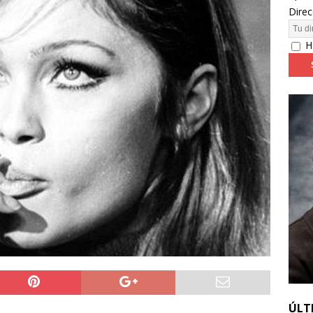
Direc
24: día 4. ‘Los hiperbóreos’ y ‘Kinds of Kindness’
FESTIVALES
H
ÚLT