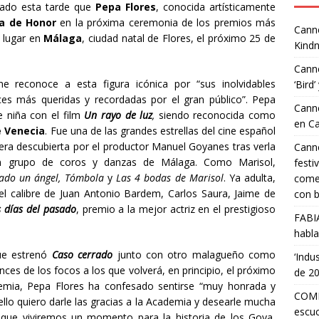
ado esta tarde que
Pepa Flores
, conocida artísticamente
a de Honor
en la próxima ceremonia de los premios más
Canne
á lugar en
Málaga
, ciudad natal de Flores, el próximo 25 de
Kindn
Canne
e reconoce a esta figura icónica por “sus inolvidables
‘Bird’
ices más queridas y recordadas por el gran público”. Pepa
Canne
e niña con el film
Un rayo de luz
,
siendo reconocida como
en C
 Venecia
. Fue una de las grandes estrellas del cine español
era descubierta por el productor Manuel Goyanes tras verla
Canne
n grupo de coros y danzas de Málaga. Como Marisol,
festi
gado un ángel, Tómbola
y
Las 4 bodas de Marisol
. Ya adulta,
comed
l calibre de Juan Antonio Bardem, Carlos Saura, Jaime de
con b
s días del pasado
, premio a la mejor actriz en el prestigioso
FABI
habla
que estrenó
Caso cerrado
junto con otro malagueño como
‘Indu
es de los focos a los que volverá, en principio, el próximo
de 2
emia, Pepa Flores ha confesado sentirse “muy honrada y
COMP
llo quiero darle las gracias a la Academia y desearle mucha
escuc
r que viviremos un momento para la historia de los Goya,