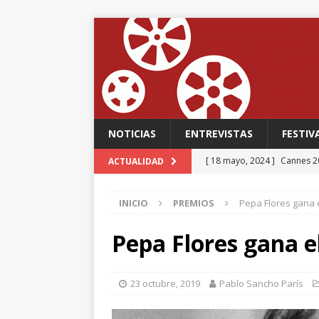
NOTICIAS
ENTREVISTAS
FESTIV
[ 18 mayo, 2024 ]
Cannes 20
ACTUALIDAD
FESTIVALES
INICIO
PREMIOS
Pepa Flores gana 
[ 18 mayo, 2024 ]
Cannes 20
[ 15 mayo, 2024 ]
Cannes 20
Pepa Flores gana e
‘The Second Act’, una come
FESTIVALES
23 octubre, 2019
Pablo Sancho París
[ 12 febrero, 2024 ]
FABIAN