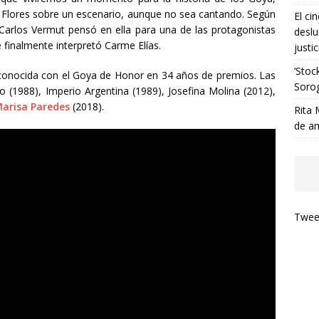
Flores sobre un escenario, aunque no sea cantando. Según
El ci
Carlos Vermut pensó en ella para una de las protagonistas
deslu
e finalmente interpretó Carme Elías.
justic
‘Stoc
econocida con el Goya de Honor en 34 años de premios. Las
Soro
o (1988), Imperio Argentina (1989), Josefina Molina (2012),
arisa Paredes
(2018).
Rita 
de a
Tweet