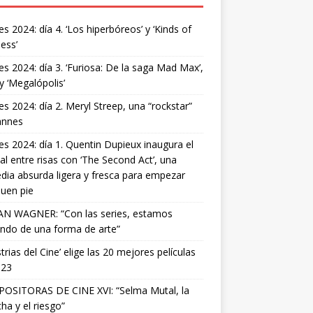
s 2024: día 4. ‘Los hiperbóreos’ y ‘Kinds of
ess’
s 2024: día 3. ‘Furiosa: De la saga Mad Max’,
 y ‘Megalópolis’
s 2024: día 2. Meryl Streep, una “rockstar”
annes
s 2024: día 1. Quentin Dupieux inaugura el
val entre risas con ‘The Second Act’, una
ia absurda ligera y fresca para empezar
uen pie
AN WAGNER: “Con las series, estamos
ndo de una forma de arte”
strias del Cine’ elige las 20 mejores películas
023
OSITORAS DE CINE XVI: “Selma Mutal, la
ha y el riesgo”