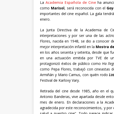
La
Academia Española de Cine
ha anunci
como
Marisol
, será reconocida con el
Goy
importantes del cine español. La gala tendr
enero.
La Junta Directiva de la Academia de Cin
interpretaciones y por ser una de las actr
Flores, nacida en 1948, se dio a conocer d
mejor interpretación infantil en la
Mostra de
en los años sesenta y setenta, desde que fu
en una actuación emitida por TVE de u
protagonizó éxitos de público como
Ha lle
como Pepa Flores, trabajó con cineastas de
Armiñán y Mario Camus, con quién rodo
Lo
Festival de Karlovy Vary.
Retirada del cine desde 1985, año en el 
Antonio Banderas, vive apartada desde entonc
mes de enero. En declaraciones a la Acad
agradecida por este reconocimientos, y por e
salud a nuestro cine”. Todo parece indica