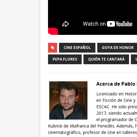
CINE ESPAÑOL
GOYA DE HONOR
PEPA FLORES
QUIÉN TE CANTARÁ
Acerca de Pablo
Licenciado en Histor
en Ficción de Cine y
ESCAC. He sido presi
2017, siendo actual
el programador de Ci
Kubrick de Vilafranca del Penedès. Además, 
cinematográfico, profesor de cine en talleres