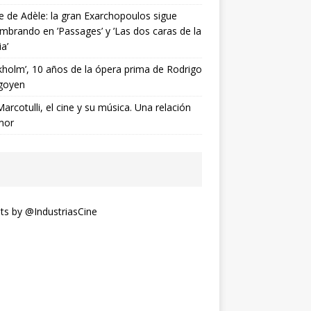
ne de Adèle: la gran Exarchopoulos sigue
mbrando en ’Passages’ y ’Las dos caras de la
ia’
kholm’, 10 años de la ópera prima de Rodrigo
goyen
Marcotulli, el cine y su música. Una relación
mor
s by @IndustriasCine