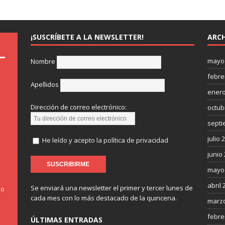
¡SUSCRÍBETE A LA NEWSLETTER!
ARCH
mayo
Nombre
febre
Apellidos
enero
Dirección de correo electrónico:
octub
septi
julio 
He leído y acepto la política de privacidad
junio
mayo
abril 
Se enviará una newsletter el primer y tercer lunes de
do
cada mes con lo más destacado de la quincena.
marzo
febre
ÚLTIMAS ENTRADAS