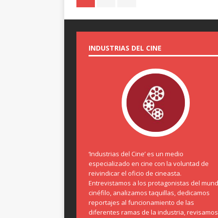
INDUSTRIAS DEL CINE
‘Industrias del Cine’ es un medio
especializado en cine con la voluntad de
reivindicar el oficio de cineasta.
Entrevistamos a los protagonistas del mun
cinéfilo, analizamos taquillas, dedicamos
reportajes al funcionamiento de las
diferentes ramas de la industria, revisamos