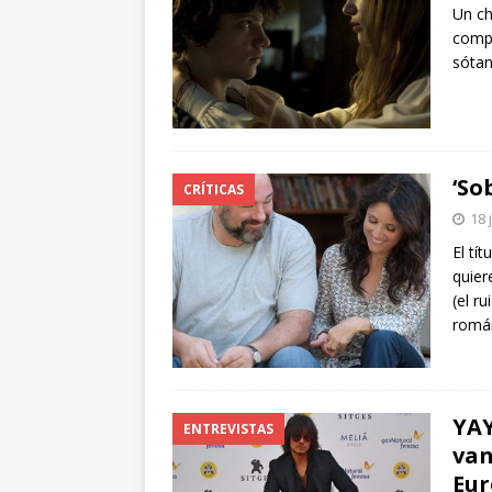
Un ch
compa
sótan
‘So
CRÍTICAS
18 
El tí
quier
(el r
romá
YAY
ENTREVISTAS
van
Eur