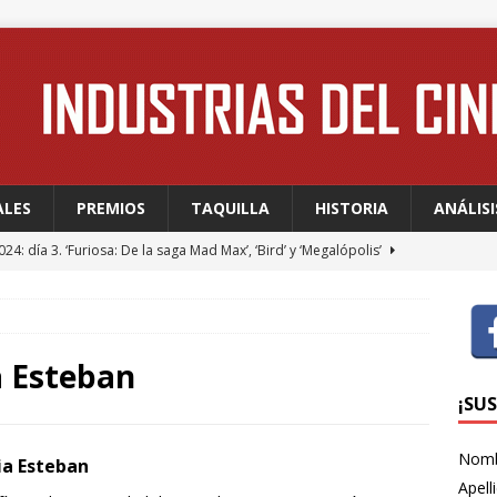
ALES
PREMIOS
TAQUILLA
HISTORIA
ANÁLISI
24: día 3. ‘Furiosa: De la saga Mad Max’, ‘Bird’ y ‘Megalópolis’
24: día 2. Meryl Streep, una “rockstar” en Cannes
FESTIVALES
24: día 1. Quentin Dupieux inaugura el festival entre risas con
a Esteban
dia absurda ligera y fresca para empezar con buen pie
¡SU
Nom
ia Esteban
 WAGNER: “Con las series, estamos hablando de una forma de
Apell