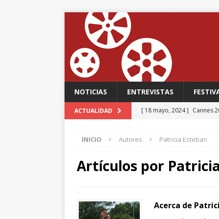
NOTICIAS
ENTREVISTAS
FESTIV
[ 18 mayo, 2024 ]
Cannes 20
ACTUALIDAD
FESTIVALES
INICIO
Autores
Patricia Esteban
[ 18 mayo, 2024 ]
Cannes 20
[ 15 mayo, 2024 ]
Cannes 20
Artículos por
Patrici
‘The Second Act’, una come
FESTIVALES
Acerca de Patric
[ 12 febrero, 2024 ]
FABIAN