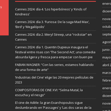
enero
os
Cannes 2024: día 4. ‘Los hiperbóreos’ y ‘Kinds of
dicie
Kindness’
novie
Cannes 2024: día 3. ‘Furiosa: De la saga Mad Max’,
octub
‘Bird’ y ‘Megalópolis’
septi
Cannes 2024: día 2. Meryl Streep, una “rockstar” en
Cannes
agost
Cannes 2024: día 1. Quentin Dupieux inaugura el
junio
festival entre risas con ‘The Second Act’, una comedia
absurda ligera y fresca para empezar con buen pie
mayo
FABIAN WAGNER: “Con las series, estamos hablando
abril 
de una forma de arte”
marzo
‘Industrias del Cine’ elige las 20 mejores películas de
febre
2023
enero
COMPOSITORAS DE CINE XVI: “Selma Mutal, la
escucha y el riesgo”
dicie
El cine de Adèle: la gran Exarchopoulos sigue
novie
deslumbrando en ’Passages’ y ’Las dos caras de la