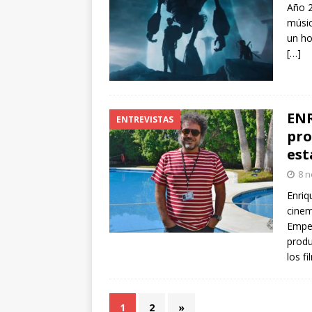
Año 2
músic
un ho
[…]
ENR
ENTREVISTAS
pro
est
8 n
Enriq
cinem
Empez
produ
los f
1
2
»