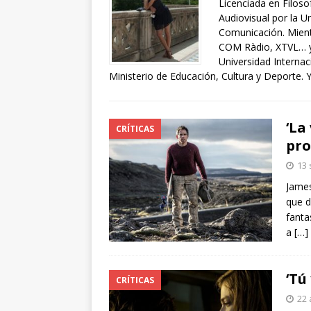
Licenciada en Filoso
arte”
ENTREVISTAS
Audiovisual por la U
Comunicación. Mient
[ 18 mayo, 2024 ]
Cannes 20
COM Ràdio, XTVL… y 
Universidad Interna
Ministerio de Educación, Cultura y Deporte. Y
‘La
CRÍTICAS
pro
13 
James
que d
fanta
a
[…]
‘Tú
CRÍTICAS
22 