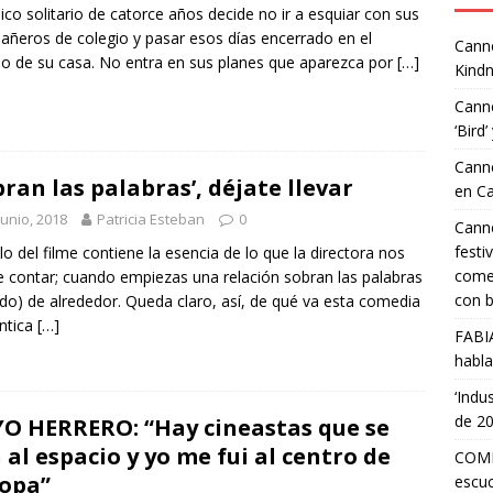
ico solitario de catorce años decide no ir a esquiar con sus
ñeros de colegio y pasar esos días encerrado en el
Canne
o de su casa. No entra en sus planes que aparezca por
[…]
Kindn
Canne
‘Bird’
Canne
bran las palabras’, déjate llevar
en C
junio, 2018
Patricia Esteban
0
Canne
festi
tulo del filme contiene la esencia de lo que la directora nos
comed
e contar; cuando empiezas una relación sobran las palabras
con b
uido) de alrededor. Queda claro, así, de qué va esta comedia
ntica
[…]
FABI
habla
‘Indu
de 2
O HERRERO: “Hay cineastas que se
 al espacio y yo me fui al centro de
COMP
opa”
escuc