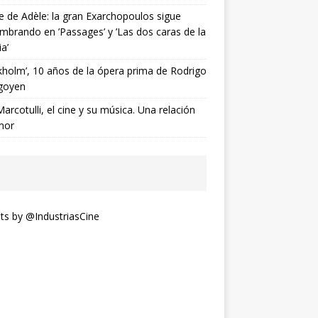
ne de Adèle: la gran Exarchopoulos sigue
mbrando en ’Passages’ y ’Las dos caras de la
ia’
kholm’, 10 años de la ópera prima de Rodrigo
goyen
Marcotulli, el cine y su música. Una relación
mor
s by @IndustriasCine