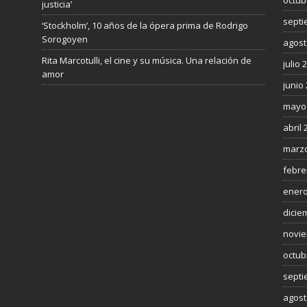
octub
justicia’
septi
‘Stockholm’, 10 años de la ópera prima de Rodrigo
Sorogoyen
agost
Rita Marcotulli, el cine y su música. Una relación de
julio 
amor
junio
mayo
abril 
marzo
febre
enero
dicie
novie
octub
septi
agost