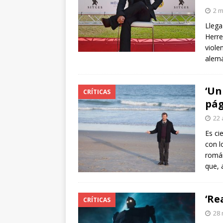
2 m
Llega
Herre
viole
alemá
‘Un
CRÍTICAS
pág
22 
Es ci
con l
román
que,
‘Re
CRÍTICAS
28 