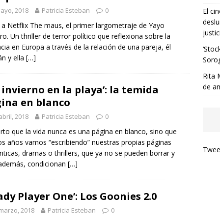
ayo, 2018
Patricia Esteban
0
El ci
deslu
 a Netflix The maus, el primer largometraje de Yayo
justic
ro. Un thriller de terror político que reflexiona sobre la
ncia en Europa a través de la relación de una pareja, él
‘Stoc
n y ella
[…]
Soro
Rita 
de a
 invierno en la playa’: la temida
ina en blanco
abril, 2018
Patricia Esteban
0
erto que la vida nunca es una página en blanco, sino que
os años vamos “escribiendo” nuestras propias páginas
Tweet
ticas, dramas o thrillers, que ya no se pueden borrar y
 además, condicionan
[…]
ady Player One’: Los Goonies 2.0
marzo, 2018
Patricia Esteban
0