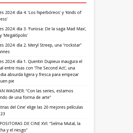
s 2024: día 4. ‘Los hiperbóreos’ y ‘Kinds of
ess’
s 2024: día 3. ‘Furiosa: De la saga Mad Max’,
 y ‘Megalópolis’
s 2024: día 2. Meryl Streep, una “rockstar”
annes
s 2024: día 1. Quentin Dupieux inaugura el
val entre risas con ‘The Second Act’, una
ia absurda ligera y fresca para empezar
uen pie
AN WAGNER: “Con las series, estamos
ndo de una forma de arte”
strias del Cine’ elige las 20 mejores películas
023
OSITORAS DE CINE XVI: “Selma Mutal, la
ha y el riesgo”