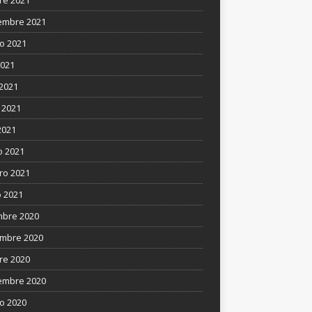
re 2021
embre 2021
o 2021
2021
 2021
 2021
2021
 2021
ro 2021
 2021
mbre 2020
mbre 2020
re 2020
embre 2020
o 2020