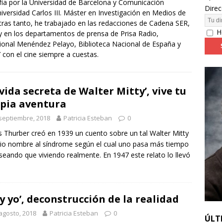
fía por la Universidad de Barcelona y Comunicación
Direc
niversidad Carlos III. Máster en Investigación en Medios de
ras tanto, he trabajado en las redacciones de Cadena SER,
24: día 4. ‘Los hiperbóreos’ y ‘Kinds of Kindness’
FESTIVALES
H
en los departamentos de prensa de Prisa Radio,
cional Menéndez Pelayo, Biblioteca Nacional de España y
 con el cine siempre a cuestas.
 vida secreta de Walter Mitty’, vive tu
pia aventura
septiembre, 2018
Patricia Esteban
0
 Thurber creó en 1939 un cuento sobre un tal Walter Mitty
io nombre al síndrome según el cual uno pasa más tiempo
seando que viviendo realmente. En 1947 este relato lo llevó
 y yo’, deconstrucción de la realidad
agosto, 2018
Patricia Esteban
0
ÚLT