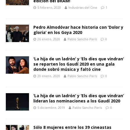
edición del BRAM!
5 febrero, 2020
Industrias del Cine
1
Pedro Almodóvar hace historia con ‘Dolor y
gloria’ en los Goya 2020
26 enero, 2020
Pablo Sancho París
0
‘La hija de un ladrón’ y ‘Els dies que vindran’
se reparten los Gaudí 2020 en una gala
donde sobró música y faltó cine
20 enero, 2020
Pablo Sancho París
0
‘La hija de un ladrón’ y ‘Els dies que vindran’
lideran las nominaciones a los Gaudí 2020
5 diciembre, 2019
Pablo Sancho París
0
Sólo 8 mujeres entre los 39 cineastas