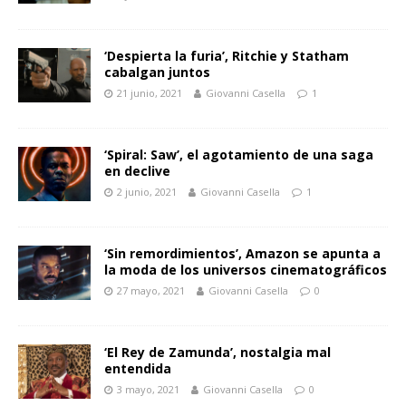
‘Despierta la furia’, Ritchie y Statham
cabalgan juntos
21 junio, 2021
Giovanni Casella
1
‘Spiral: Saw’, el agotamiento de una saga
en declive
2 junio, 2021
Giovanni Casella
1
‘Sin remordimientos’, Amazon se apunta a
la moda de los universos cinematográficos
27 mayo, 2021
Giovanni Casella
0
‘El Rey de Zamunda’, nostalgia mal
entendida
3 mayo, 2021
Giovanni Casella
0