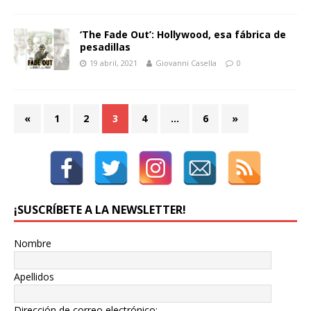
‘The Fade Out’: Hollywood, esa fábrica de
pesadillas
19 abril, 2021
Giovanni Casella
0
«
1
2
3
4
…
6
»
¡SUSCRÍBETE A LA NEWSLETTER!
Nombre
Apellidos
Dirección de correo electrónico: