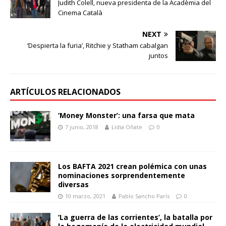
Judith Colell, nueva presidenta de la Acadèmia del
Cinema Català
NEXT
‘Despierta la furia’, Ritchie y Statham cabalgan
juntos
ARTÍCULOS RELACIONADOS
‘Money Monster’: una farsa que mata
7 junio, 2018
Lídia Oñate
0
Los BAFTA 2021 crean polémica con unas
nominaciones sorprendentemente
diversas
10 marzo, 2021
Pablo Sancho París
0
‘La guerra de las corrientes’, la batalla por