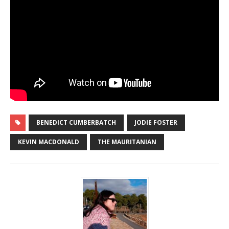
BENEDICT CUMBERBATCH
JODIE FOSTER
KEVIN MACDONALD
THE MAURITANIAN