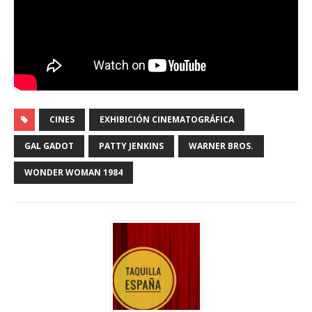
CINES
EXHIBICIÓN CINEMATOGRÁFICA
GAL GADOT
PATTY JENKINS
WARNER BROS.
WONDER WOMAN 1984