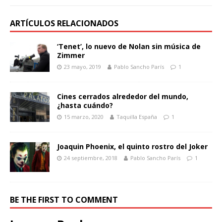
ARTÍCULOS RELACIONADOS
‘Tenet’, lo nuevo de Nolan sin música de
Zimmer
23 mayo, 2019
Pablo Sancho París
1
Cines cerrados alrededor del mundo,
¿hasta cuándo?
15 marzo, 2020
Taquilla España
1
Joaquin Phoenix, el quinto rostro del Joker
24 septiembre, 2018
Pablo Sancho París
1
BE THE FIRST TO COMMENT