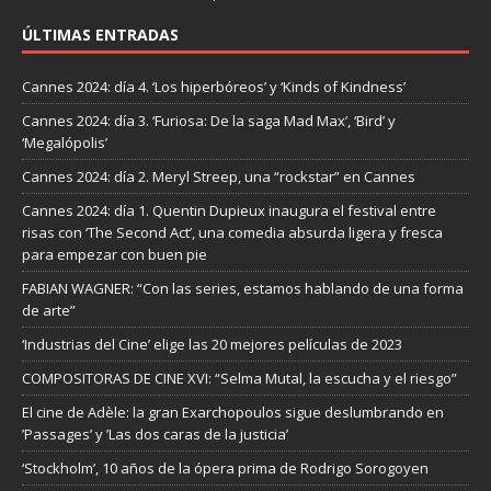
ÚLTIMAS ENTRADAS
Cannes 2024: día 4. ‘Los hiperbóreos’ y ‘Kinds of Kindness’
Cannes 2024: día 3. ‘Furiosa: De la saga Mad Max’, ‘Bird’ y
‘Megalópolis’
Cannes 2024: día 2. Meryl Streep, una “rockstar” en Cannes
Cannes 2024: día 1. Quentin Dupieux inaugura el festival entre
risas con ‘The Second Act’, una comedia absurda ligera y fresca
para empezar con buen pie
FABIAN WAGNER: “Con las series, estamos hablando de una forma
de arte”
‘Industrias del Cine’ elige las 20 mejores películas de 2023
COMPOSITORAS DE CINE XVI: “Selma Mutal, la escucha y el riesgo”
El cine de Adèle: la gran Exarchopoulos sigue deslumbrando en
’Passages’ y ’Las dos caras de la justicia’
‘Stockholm’, 10 años de la ópera prima de Rodrigo Sorogoyen