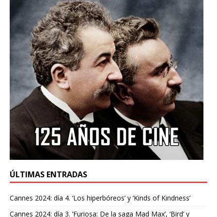
ÚLTIMAS ENTRADAS
Cannes 2024: día 4. ‘Los hiperbóreos’ y ‘Kinds of Kindness’
Cannes 2024: día 3. ‘Furiosa: De la saga Mad Max’, ‘Bird’ y