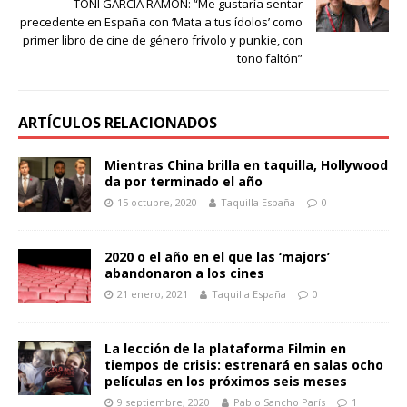
TONI GARCIA RAMON: “Me gustaría sentar
precedente en España con ‘Mata a tus ídolos’ como
primer libro de cine de género frívolo y punkie, con
tono faltón”
ARTÍCULOS RELACIONADOS
Mientras China brilla en taquilla, Hollywood
da por terminado el año
15 octubre, 2020
Taquilla España
0
2020 o el año en el que las ‘majors’
abandonaron a los cines
21 enero, 2021
Taquilla España
0
La lección de la plataforma Filmin en
tiempos de crisis: estrenará en salas ocho
películas en los próximos seis meses
9 septiembre, 2020
Pablo Sancho París
1