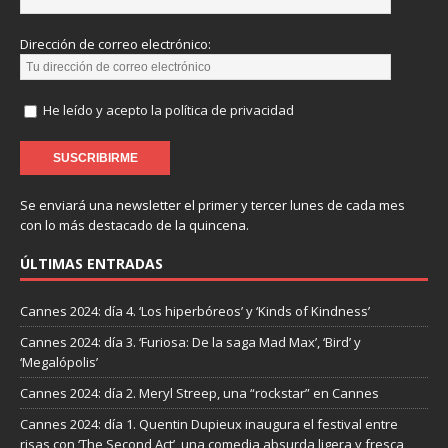
Dirección de correo electrónico:
He leído y acepto la política de privacidad
Se enviará una newsletter el primer y tercer lunes de cada mes
con lo más destacado de la quincena.
ÚLTIMAS ENTRADAS
Cannes 2024: día 4. ‘Los hiperbóreos’ y ‘Kinds of Kindness’
Cannes 2024: día 3. ‘Furiosa: De la saga Mad Max’, ‘Bird’ y
‘Megalópolis’
Cannes 2024: día 2. Meryl Streep, una “rockstar” en Cannes
Cannes 2024: día 1. Quentin Dupieux inaugura el festival entre
risas con ‘The Second Act’, una comedia absurda ligera y fresca