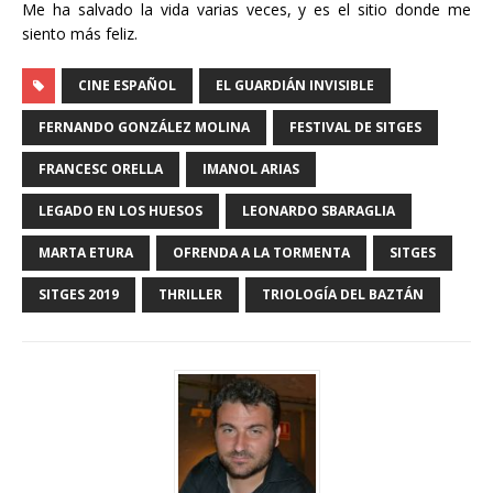
Me ha salvado la vida varias veces, y es el sitio donde me
siento más feliz.
CINE ESPAÑOL
EL GUARDIÁN INVISIBLE
FERNANDO GONZÁLEZ MOLINA
FESTIVAL DE SITGES
FRANCESC ORELLA
IMANOL ARIAS
LEGADO EN LOS HUESOS
LEONARDO SBARAGLIA
MARTA ETURA
OFRENDA A LA TORMENTA
SITGES
SITGES 2019
THRILLER
TRIOLOGÍA DEL BAZTÁN