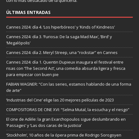
con lo más destacado de la quincena.
ÚLTIMAS ENTRADAS
Cannes 2024: día 4. ‘Los hiperbóreos’ y ‘Kinds of Kindness’
Cannes 2024: día 3. ‘Furiosa: De la saga Mad Max’, ‘Bird’ y
‘Megalópolis’
Cannes 2024: día 2. Meryl Streep, una “rockstar” en Cannes
Cannes 2024: día 1. Quentin Dupieux inaugura el festival entre
risas con ‘The Second Act’, una comedia absurda ligera y fresca
para empezar con buen pie
FABIAN WAGNER: “Con las series, estamos hablando de una forma
de arte”
‘Industrias del Cine’ elige las 20 mejores películas de 2023
COMPOSITORAS DE CINE XVI: “Selma Mutal, la escucha y el riesgo”
El cine de Adèle: la gran Exarchopoulos sigue deslumbrando en
’Passages’ y ’Las dos caras de la justicia’
‘Stockholm’, 10 años de la ópera prima de Rodrigo Sorogoyen