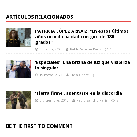
ARTÍCULOS RELACIONADOS
PATRICIA LÓPEZ ARNAIZ: “En estos últimos
años mi vida ha dado un giro de 180
grados”
6 marzo, 2021
Pablo Sancho París
1
‘Especiales’: una brizna de luz que visibiliza
lo singular
19 mayo, 2020
Lídia Oñate
0
‘Tierra firme’, asentarse en la discordia
6 diciembre, 2017
Pablo Sancho París
5
BE THE FIRST TO COMMENT