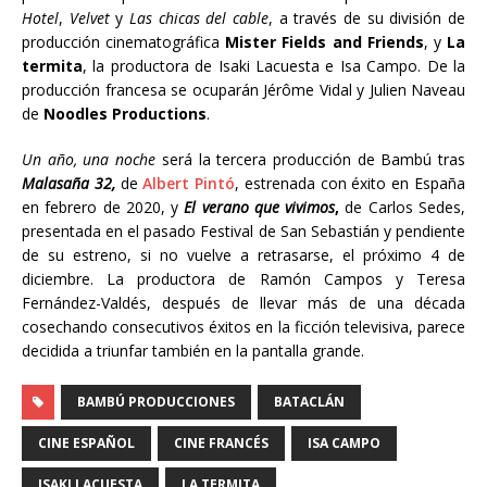
Hotel
,
Velvet
y
Las chicas del cable
, a través de su división de
producción cinematográfica
Mister Fields and Friends
, y
La
termita
, la productora de Isaki Lacuesta e Isa Campo. De la
producción francesa se ocuparán Jérôme Vidal y Julien Naveau
de
Noodles Productions
.
Un año, una noche
será la tercera producción de Bambú tras
Malasaña 32,
de
Albert Pintó
, estrenada con éxito en España
en febrero de 2020, y
El verano que vivimos
,
de Carlos Sedes,
presentada en el pasado Festival de San Sebastián y pendiente
de su estreno, si no vuelve a retrasarse, el próximo 4 de
diciembre. La productora de Ramón Campos y Teresa
Fernández-Valdés, después de llevar más de una década
cosechando consecutivos éxitos en la ficción televisiva, parece
decidida a triunfar también en la pantalla grande.
BAMBÚ PRODUCCIONES
BATACLÁN
CINE ESPAÑOL
CINE FRANCÉS
ISA CAMPO
ISAKI LACUESTA
LA TERMITA