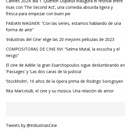
Cannes 2024: día 1. Quentin Dupieux inaugura el festival entre
risas con ‘The Second Act’, una comedia absurda ligera y
fresca para empezar con buen pie
FABIAN WAGNER: “Con las series, estamos hablando de una
forma de arte”
‘Industrias del Cine’ elige las 20 mejores películas de 2023
COMPOSITORAS DE CINE XVI: “Selma Mutal, la escucha y el
riesgo”
El cine de Adèle: la gran Exarchopoulos sigue deslumbrando en
’Passages’ y ’Las dos caras de la justicia’
‘Stockholm’, 10 años de la ópera prima de Rodrigo Sorogoyen
Rita Marcotulli, el cine y su música. Una relación de amor
Tweets by @IndustriasCine