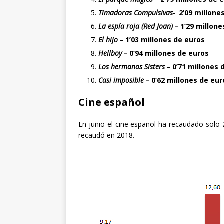
Timadoras Compulsivas-
2’09 millone
La espía roja (Red Joan) –
1’29 millone
El hijo –
1’03 millones de euros
Hellboy –
0’94 millones de euros
Los hermanos Sisters –
0’71 millones 
Casi imposible –
0’62 millones de eur
Cine español
En junio el cine español ha recaudado solo
recaudó en 2018.