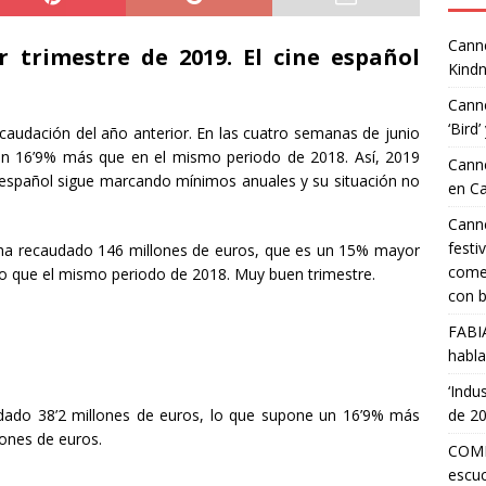
Canne
 trimestre de 2019. El cine español
Kindn
Canne
‘Bird’
caudación del año anterior. En las cuatro semanas de junio
un 16’9% más que en el mismo periodo de 2018. Así, 2019
Canne
ne español sigue marcando mínimos anuales y su situación no
en C
Canne
festi
 ha recaudado 146 millones de euros, que es un 15% mayor
comed
do que el mismo periodo de 2018. Muy buen trimestre.
con b
FABI
habla
‘Indu
dado 38’2 millones de euros, lo que supone un 16’9% más
de 2
ones de euros.
COMP
escuc