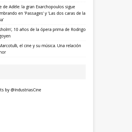
ne de Adèle: la gran Exarchopoulos sigue
mbrando en ’Passages’ y ’Las dos caras de la
ia’
kholm’, 10 años de la ópera prima de Rodrigo
goyen
Marcotulli, el cine y su música. Una relación
mor
s by @IndustriasCine