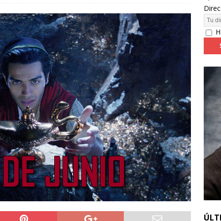
Direc
24: día 4. ‘Los hiperbóreos’ y ‘Kinds of Kindness’
FESTIVALES
H
ÚLT