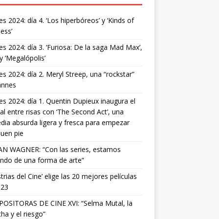
s 2024: día 4. ‘Los hiperbóreos’ y ‘Kinds of
ess’
s 2024: día 3. ‘Furiosa: De la saga Mad Max’,
 y ‘Megalópolis’
s 2024: día 2. Meryl Streep, una “rockstar”
annes
s 2024: día 1. Quentin Dupieux inaugura el
val entre risas con ‘The Second Act’, una
ia absurda ligera y fresca para empezar
uen pie
AN WAGNER: “Con las series, estamos
ndo de una forma de arte”
strias del Cine’ elige las 20 mejores películas
023
OSITORAS DE CINE XVI: “Selma Mutal, la
ha y el riesgo”