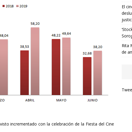
El ci
deslu
justic
‘Stoc
Soro
Rita 
de a
Tweet
isto incrementado con la celebración de la Fiesta del Cine