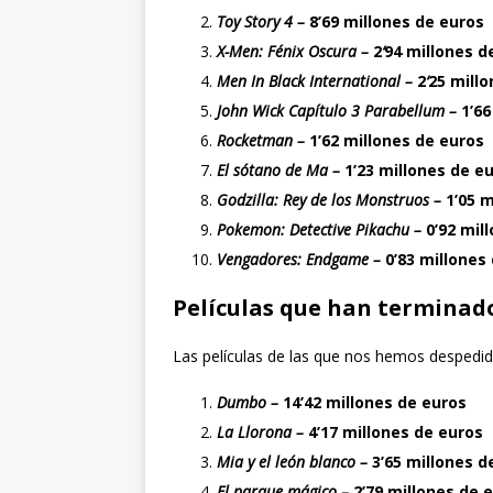
Toy Story 4 –
8’69 millones de euros
X-Men: Fénix Oscura –
2
‘
94 millones d
Men In Black International –
2
‘
25 mill
John Wick Capítulo 3 Parabellum –
1’66
Rocketman –
1’62 millones de euros
El sótano de Ma –
1’23 millones de e
Godzilla: Rey de los Monstruos –
1’05 
Pokemon: Detective Pikachu –
0’92 mil
Vengadores: Endgame –
0’83 millones
Películas que han terminado
Las películas de las que nos hemos despedido
Dumbo –
14’42 millones de euros
La Llorona –
4’17 millones de euros
Mia y el león blanco –
3’65 millones d
El parque mágico –
2’79 millones de 