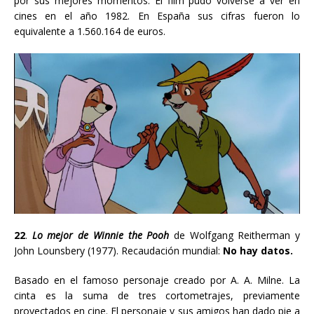
por sus mejores momentos. El film pudo volverse a ver en
cines en el año 1982. En España sus cifras fueron lo
equivalente a 1.560.164 de euros.
22
.
Lo mejor de Winnie the Pooh
de Wolfgang Reitherman y
John Lounsbery
(1977). Recaudación mundial:
No hay datos.
Basado en el famoso personaje creado por A. A. Milne. La
cinta es la suma de tres cortometrajes,
previamente
proyectados en cine. El personaje y sus amigos han dado pie a