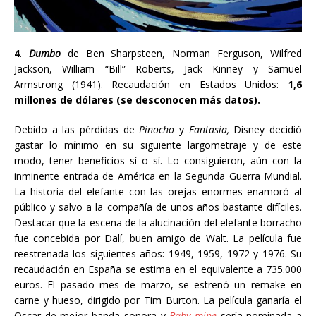
4
.
Dumbo
de Ben Sharpsteen, Norman Ferguson, Wilfred
Jackson, William “Bill” Roberts, Jack Kinney y Samuel
Armstrong (1941). Recaudación en Estados Unidos:
1,6
millones de dólares (se desconocen más datos).
Debido a las pérdidas de
Pinocho
y
Fantasía,
Disney decidió
gastar lo mínimo en su siguiente largometraje y de este
modo, tener beneficios sí o sí. Lo consiguieron, aún con la
inminente entrada de América en la Segunda Guerra Mundial.
La historia del elefante con las orejas enormes enamoró al
público y salvo a la compañía de unos años bastante difíciles.
Destacar que la escena de la alucinación del elefante borracho
fue concebida por Dalí, buen amigo de Walt. La película fue
reestrenada los siguientes años: 1949, 1959, 1972 y 1976. Su
recaudación en España se estima en el equivalente a 735.000
euros. El pasado mes de marzo, se estrenó un remake en
carne y hueso, dirigido por Tim Burton. La película ganaría el
Oscar de mejor banda sonora y
Baby mine
sería nominada a