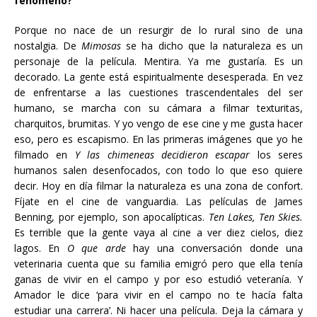
fenómeno?
Porque no nace de un resurgir de lo rural sino de una
nostalgia. De
Mimosas
se ha dicho que la naturaleza es un
personaje de la película. Mentira. Ya me gustaría. Es un
decorado. La gente está espiritualmente desesperada. En vez
de enfrentarse a las cuestiones trascendentales del ser
humano, se marcha con su cámara a filmar texturitas,
charquitos, brumitas. Y yo vengo de ese cine y me gusta hacer
eso, pero es escapismo. En las primeras imágenes que yo he
filmado en
Y las chimeneas decidieron escapar
los seres
humanos salen desenfocados, con todo lo que eso quiere
decir. Hoy en día filmar la naturaleza es una zona de confort.
Fíjate en el cine de vanguardia. Las películas de James
Benning, por ejemplo, son apocalípticas.
Ten Lakes, Ten Skies.
Es terrible que la gente vaya al cine a ver diez cielos, diez
lagos. En
O que arde
hay una conversación donde una
veterinaria cuenta que su familia emigró pero que ella tenía
ganas de vivir en el campo y por eso estudió veteranía. Y
Amador le dice ‘para vivir en el campo no te hacía falta
estudiar una carrera’. Ni hacer una película. Deja la cámara y