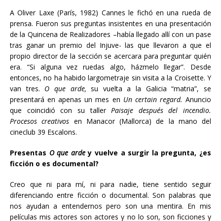
A Oliver Laxe (París, 1982) Cannes le fichó en una rueda de
prensa. Fueron sus preguntas insistentes en una presentación
de la Quincena de Realizadores –había llegado allí con un pase
tras ganar un premio del Injuve- las que llevaron a que el
propio director de la sección se acercara para preguntar quién
era. “Si alguna vez ruedas algo, házmelo llegar”. Desde
entonces, no ha habido largometraje sin visita a la Croisette. Y
van tres.
O que arde,
su vuelta a la Galicia “matria”, se
presentará en apenas un mes en
Un certain regard.
Anuncio
que coincidió con su taller
Paisaje después del incendio.
Procesos creativos
en Manacor (Mallorca) de la mano del
cineclub 39 Escalons.
Presentas
O que arde
y vuelve a surgir la pregunta, ¿es
ficción o es documental?
Creo que ni para mí, ni para nadie, tiene sentido seguir
diferenciando entre ficción o documental. Son palabras que
nos ayudan a entendernos pero son una mentira. En mis
películas mis actores son actores y no lo son, son ficciones y