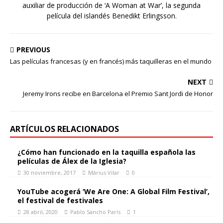
auxiliar de producción de ‘A Woman at War’, la segunda
película del islandés Benedikt Erlingsson.
PREVIOUS
Las películas francesas (y en francés) más taquilleras en el mundo
NEXT
Jeremy Irons recibe en Barcelona el Premio Sant Jordi de Honor
ARTÍCULOS RELACIONADOS
¿Cómo han funcionado en la taquilla española las
películas de Álex de la Iglesia?
30 noviembre, 2017
Màrius Vilar
0
YouTube acogerá ‘We Are One: A Global Film Festival’,
el festival de festivales
28 abril, 2020
Pablo Sancho París
1