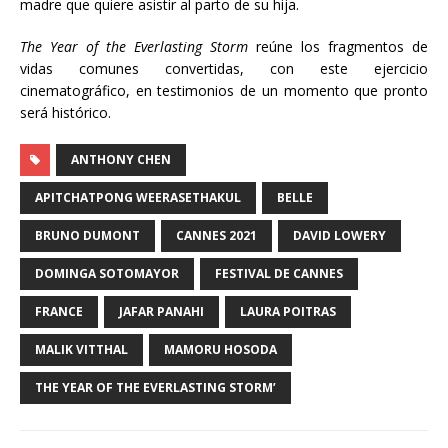
madre que quiere asistir al parto de su hija.
The Year of the Everlasting Storm
reúne los fragmentos de
vidas comunes convertidas, con este ejercicio
cinematográfico, en testimonios de un momento que pronto
será histórico.
ANTHONY CHEN
APITCHATPONG WEERASETHAKUL
BELLE
BRUNO DUMONT
CANNES 2021
DAVID LOWERY
DOMINGA SOTOMAYOR
FESTIVAL DE CANNES
FRANCE
JAFAR PANAHI
LAURA POITRAS
MALIK VITTHAL
MAMORU HOSODA
THE YEAR OF THE EVERLASTING STORM’