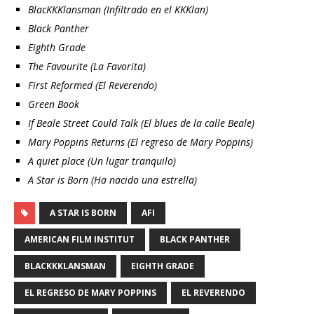
BlacKKKlansman (Infiltrado en el KKKlan)
Black Panther
Eighth Grade
The Favourite (La Favorita)
First Reformed (El Reverendo)
Green Book
If Beale Street Could Talk (El blues de la calle Beale)
Mary Poppins Returns (El regreso de Mary Poppins)
A quiet place (Un lugar tranquilo)
A Star is Born (Ha nacido una estrella)
A STAR IS BORN
AFI
AMERICAN FILM INSTITUT
BLACK PANTHER
BLACKKKLANSMAN
EIGHTH GRADE
EL REGRESO DE MARY POPPINS
EL REVERENDO