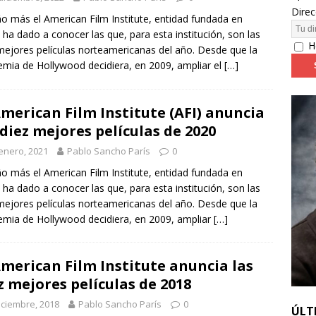
Direc
o más el American Film Institute, entidad fundada en
 ha dado a conocer las que, para esta institución, son las
24: día 4. ‘Los hiperbóreos’ y ‘Kinds of Kindness’
FESTIVALES
H
mejores películas norteamericanas del año. Desde que la
mia de Hollywood decidiera, en 2009, ampliar el
[…]
American Film Institute (AFI) anuncia
 diez mejores películas de 2020
enero, 2021
Pablo Sancho París
0
o más el American Film Institute, entidad fundada en
 ha dado a conocer las que, para esta institución, son las
mejores películas norteamericanas del año. Desde que la
mia de Hollywood decidiera, en 2009, ampliar
[…]
American Film Institute anuncia las
z mejores películas de 2018
iciembre, 2018
Pablo Sancho París
0
ÚLT