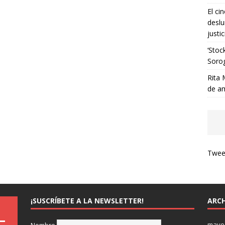
El ci
deslu
justic
‘Stoc
Soro
Rita 
de a
Tweet
¡SUSCRÍBETE A LA NEWSLETTER!
ARCH
mayo