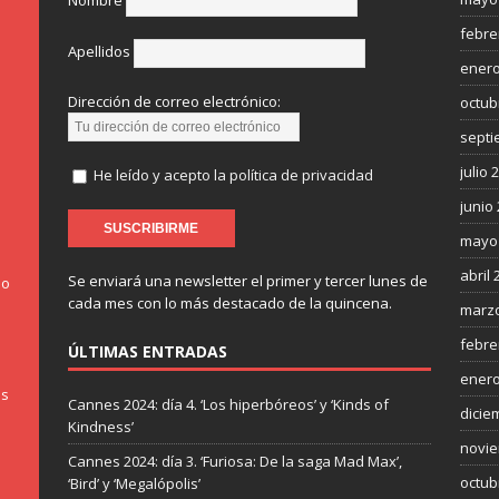
Nombre
febre
Apellidos
enero
Dirección de correo electrónico:
octub
septi
julio 
He leído y acepto la política de privacidad
junio
mayo
abril 
Se enviará una newsletter el primer y tercer lunes de
do
cada mes con lo más destacado de la quincena.
marzo
febre
ÚLTIMAS ENTRADAS
enero
os
Cannes 2024: día 4. ‘Los hiperbóreos’ y ‘Kinds of
dicie
Kindness’
novie
Cannes 2024: día 3. ‘Furiosa: De la saga Mad Max’,
octub
‘Bird’ y ‘Megalópolis’