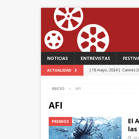
NOTICIAS
ENTREVISTAS
FESTIV
[ 18 mayo, 2024 ]
Cannes 20
ACTUALIDAD
FESTIVALES
INICIO
AFI
[ 18 mayo, 2024 ]
Cannes 20
[ 15 mayo, 2024 ]
Cannes 20
AFI
‘The Second Act’, una come
El 
PREMIOS
FESTIVALES
las
[ 12 febrero, 2024 ]
FABIAN
10 