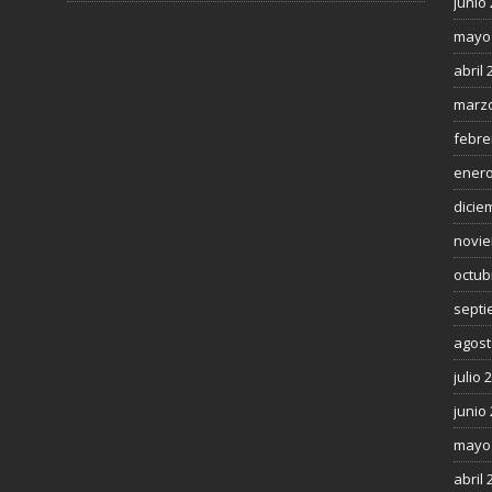
junio
mayo
abril 
marzo
febre
enero
dicie
novie
octub
septi
agost
julio 
junio
mayo
abril 