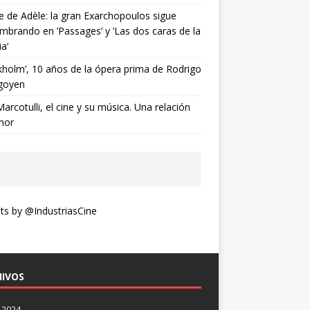
ne de Adèle: la gran Exarchopoulos sigue
mbrando en ’Passages’ y ’Las dos caras de la
ia’
kholm’, 10 años de la ópera prima de Rodrigo
goyen
Marcotulli, el cine y su música. Una relación
mor
s by @IndustriasCine
IVOS
 2024