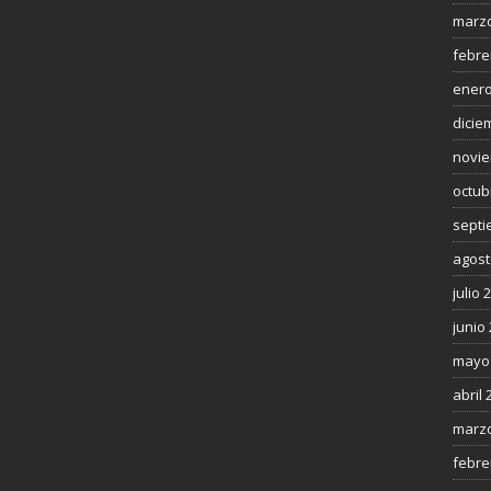
marzo
febre
enero
dicie
novie
octub
septi
agost
julio 
junio
mayo
abril 
marzo
febre