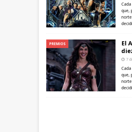
Cada 
que, 
norte
decid
El 
PREMIOS
die
7 d
Cada 
que, 
norte
decid