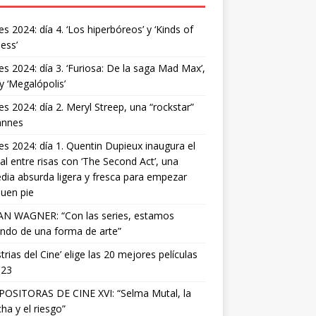
s 2024: día 4. ‘Los hiperbóreos’ y ‘Kinds of
ess’
s 2024: día 3. ‘Furiosa: De la saga Mad Max’,
 y ‘Megalópolis’
s 2024: día 2. Meryl Streep, una “rockstar”
annes
s 2024: día 1. Quentin Dupieux inaugura el
val entre risas con ‘The Second Act’, una
ia absurda ligera y fresca para empezar
uen pie
AN WAGNER: “Con las series, estamos
ndo de una forma de arte”
strias del Cine’ elige las 20 mejores películas
023
OSITORAS DE CINE XVI: “Selma Mutal, la
ha y el riesgo”