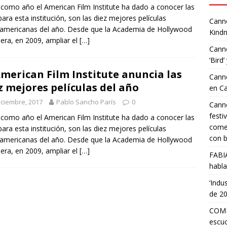
como año el American Film Institute ha dado a conocer las
para esta institución, son las diez mejores películas
Canne
americanas del año. Desde que la Academia de Hollywood
Kindn
iera, en 2009, ampliar el
[…]
Canne
‘Bird’
American Film Institute anuncia las
Canne
z mejores películas del año
en C
iciembre, 2017
Pablo Sancho París
0
Canne
festi
como año el American Film Institute ha dado a conocer las
comed
para esta institución, son las diez mejores películas
con b
americanas del año. Desde que la Academia de Hollywood
iera, en 2009, ampliar el
[…]
FABI
habla
‘Indu
de 2
COMP
escuc