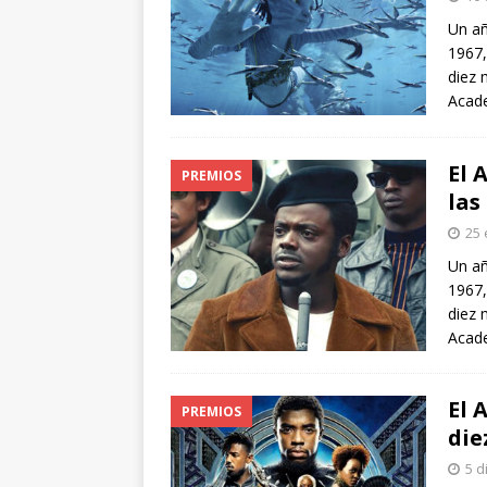
arte”
ENTREVISTAS
Un añ
1967,
[ 18 mayo, 2024 ]
Cannes 20
diez 
Acade
El 
PREMIOS
las
25 
Un añ
1967,
diez 
Acade
El 
PREMIOS
die
5 d