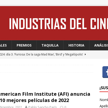
ALES
PREMIOS
TAQUILLA
HISTORIA
ANÁLISI
24: día 3. ‘Furiosa: De la saga Mad Max’, ‘Bird’ y ‘Megalópolis’
24: día 2. Meryl Streep, una “rockstar” en Cannes
FESTIVALES
24: día 1. Quentin Dupieux inaugura el festival entre risas con
dia absurda ligera y fresca para empezar con buen pie
¡SU
American Film Institute (AFI) anuncia
 10 mejores películas de 2022
Nom
 WAGNER: “Con las series, estamos hablando de una forma de
Apell
diciembre, 2022
Pablo Sancho París
0