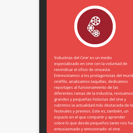
‘Industrias del Cine’ es un medio
especializado en cine con la voluntad de
reivindicar el oficio de cineasta.
Entrevistamos a los protagonistas del mun
cinéfilo, analizamos taquillas, dedicamos
reportajes al funcionamiento de las
diferentes ramas de la industria, revisamos
grandes y pequeñas historias del cine y
cubrimos la actualidad más destacada de l
festivales y premios. Este es, también, un
espacio en el que compartir y aprender
sobre lo que desde pequeños tanto nos ha
entusiasmado y emocionado: el cine.