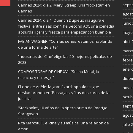
septi
Cannes 2024: día 2. Meryl Streep, una “rockstar” en
Cannes
agost
Cannes 2024: día 1. Quentin Dupieux inaugura el
junio
festival entre risas con ‘The Second Act’, una comedia
absurda ligera y fresca para empezar con buen pie
mayo
FABIAN WAGNER: “Con las series, estamos hablando
abril 
de una forma de arte”
marzo
‘Industrias del Cine’ elige las 20 mejores películas de
febre
2023
enero
COMPOSITORAS DE CINE XVI: “Selma Mutal, la
escucha y el riesgo”
dicie
El cine de Adèle: la gran Exarchopoulos sigue
novie
deslumbrando en ’Passages’ y ’Las dos caras de la
octub
justicia’
septi
‘Stockholm’, 10 años de la ópera prima de Rodrigo
Sorogoyen
agost
Rita Marcotulli, el cine y su música. Una relación de
julio 
amor