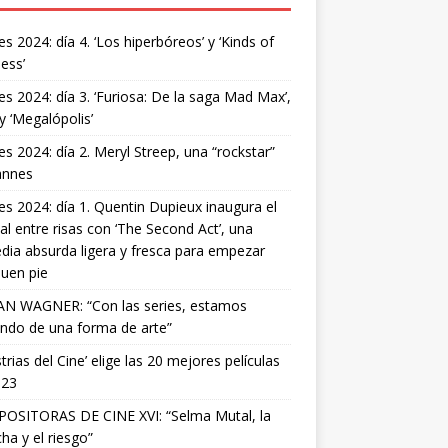
s 2024: día 4. ‘Los hiperbóreos’ y ‘Kinds of
ess’
s 2024: día 3. ‘Furiosa: De la saga Mad Max’,
 y ‘Megalópolis’
s 2024: día 2. Meryl Streep, una “rockstar”
annes
s 2024: día 1. Quentin Dupieux inaugura el
val entre risas con ‘The Second Act’, una
ia absurda ligera y fresca para empezar
uen pie
AN WAGNER: “Con las series, estamos
ndo de una forma de arte”
strias del Cine’ elige las 20 mejores películas
023
OSITORAS DE CINE XVI: “Selma Mutal, la
ha y el riesgo”