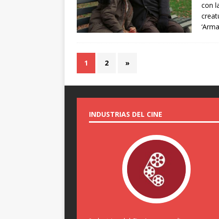
con l
creat
‘Arm
1
2
»
INDUSTRIAS DEL CINE