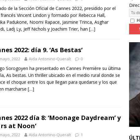
Direc
rado de la Sección Oficial de Cannes 2022, presidido por el
 francés Vincent Lindon y formado por Rebecca Hall,
24: día 4. ‘Los hiperbóreos’ y ‘Kinds of Kindness’
FESTIVALES
H
ka Padukone, Noomi Rapace, Jasmine Trinca, Asghar
di, Ladj Ly, Jeff Nichols y Joachim Trier, han
[…]
nes 2022: día 9. ‘As Bestas’
mayo, 2022
Aïda Antonino-Queralt
0
go Sorogoyen ha presentado en Cannes Première su última
ula, As bestas. Un thriller ubicado en el medio rural donde se
ce el choque entre los que llegan para quedarse y los que
ren marcharse
[…]
nes 2022 día 8: ‘Moonage Daydream’ y
ars at Noon’
mayo, 2022
Aïda Antonino-Queralt
1
ÚLT