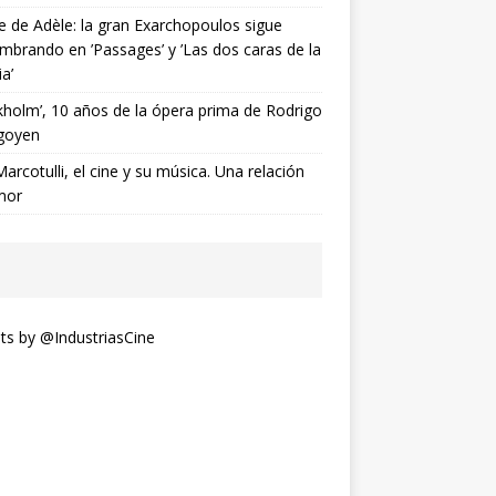
ne de Adèle: la gran Exarchopoulos sigue
mbrando en ’Passages’ y ’Las dos caras de la
ia’
kholm’, 10 años de la ópera prima de Rodrigo
goyen
Marcotulli, el cine y su música. Una relación
mor
s by @IndustriasCine