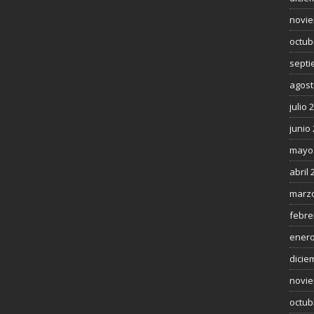
novie
octub
septi
agost
julio 
junio
mayo
abril 
marzo
febre
enero
dicie
novie
octub