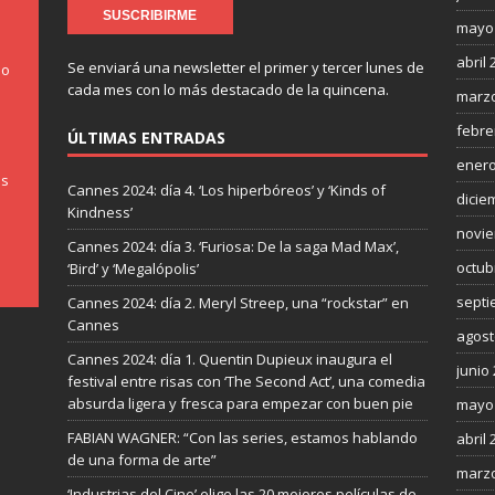
mayo
abril 
Se enviará una newsletter el primer y tercer lunes de
do
cada mes con lo más destacado de la quincena.
marzo
febre
ÚLTIMAS ENTRADAS
enero
os
Cannes 2024: día 4. ‘Los hiperbóreos’ y ‘Kinds of
dicie
Kindness’
novie
Cannes 2024: día 3. ‘Furiosa: De la saga Mad Max’,
octub
‘Bird’ y ‘Megalópolis’
septi
Cannes 2024: día 2. Meryl Streep, una “rockstar” en
Cannes
agost
Cannes 2024: día 1. Quentin Dupieux inaugura el
junio
festival entre risas con ‘The Second Act’, una comedia
absurda ligera y fresca para empezar con buen pie
mayo
FABIAN WAGNER: “Con las series, estamos hablando
abril 
de una forma de arte”
marzo
‘Industrias del Cine’ elige las 20 mejores películas de