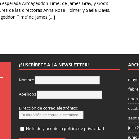
a esperada Armageddon Time, de James Gray, y God’s
ures de las directoras Anna Rose Holmer y Saela Davis.
ageddon Time’ de James
[…]
¡SUSCRÍBETE A LA NEWSLETTER!
ARCH
mayo
Nombre
febre
Apellidos
enero
Dirección de correo electrónico:
octub
septi
julio 
He leído y acepto la política de privacidad
junio