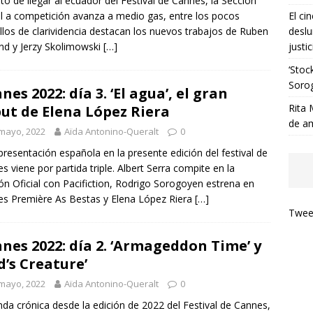
to de llegar al ecuador del Festival de Cannes, la Sección
al a competición avanza a medio gas, entre los pocos
El ci
llos de clarividencia destacan los nuevos trabajos de Ruben
deslu
nd y Jerzy Skolimowski
[…]
justic
‘Stoc
Soro
nes 2022: día 3. ‘El agua’, el gran
Rita 
ut de Elena López Riera
de a
mayo, 2022
Aïda Antonino-Queralt
0
presentación española en la presente edición del festival de
s viene por partida triple. Albert Serra compite en la
ón Oficial con Pacifiction, Rodrigo Sorogoyen estrena en
s Première As Bestas y Elena López Riera
[…]
Tweet
nes 2022: día 2. ‘Armageddon Time’ y
d’s Creature’
mayo, 2022
Aïda Antonino-Queralt
0
da crónica desde la edición de 2022 del Festival de Cannes,