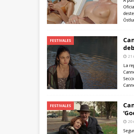
A pun
Ofici
deste
Östlu
Can
FESTIVALES
deb
21 
La re
Canne
Secci
Canne
Can
FESTIVALES
‘Go
20 
Segun