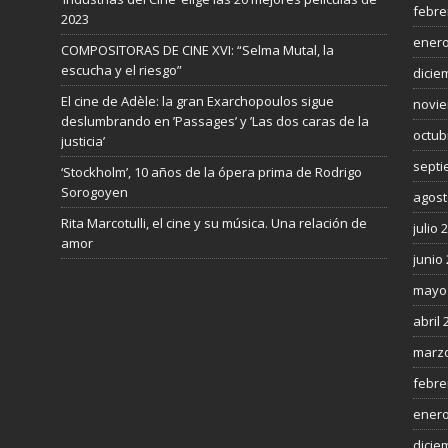
febre
2023
enero
COMPOSITORAS DE CINE XVI: “Selma Mutal, la
escucha y el riesgo”
dicie
El cine de Adèle: la gran Exarchopoulos sigue
novie
deslumbrando en ’Passages’ y ’Las dos caras de la
octub
justicia’
septi
‘Stockholm’, 10 años de la ópera prima de Rodrigo
Sorogoyen
agost
Rita Marcotulli, el cine y su música. Una relación de
julio 
amor
junio
mayo
abril 
marzo
febre
enero
dicie