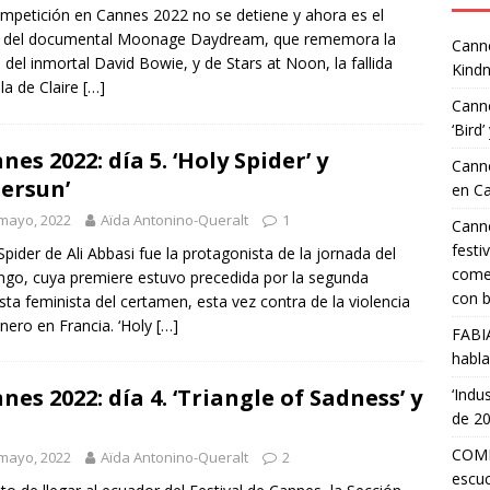
mpetición en Cannes 2022 no se detiene y ahora es el
o del documental Moonage Daydream, que rememora la
Canne
a del inmortal David Bowie, y de Stars at Noon, la fallida
Kindn
ula de Claire
[…]
Canne
‘Bird’
nes 2022: día 5. ‘Holy Spider’ y
Canne
tersun’
en C
mayo, 2022
Aïda Antonino-Queralt
1
Canne
festi
Spider de Ali Abbasi fue la protagonista de la jornada del
comed
go, cuya premiere estuvo precedida por la segunda
con b
sta feminista del certamen, esta vez contra de la violencia
nero en Francia. ‘Holy
[…]
FABI
habla
nes 2022: día 4. ‘Triangle of Sadness’ y
‘Indu
de 2
COMP
mayo, 2022
Aïda Antonino-Queralt
2
escuc