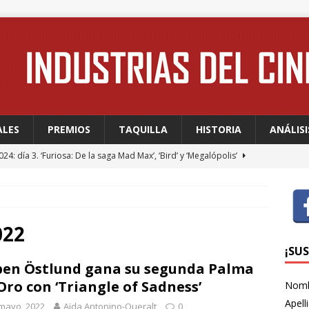
ALES
PREMIOS
TAQUILLA
HISTORIA
ANÁLISI
24: día 3. ‘Furiosa: De la saga Mad Max’, ‘Bird’ y ‘Megalópolis’
24: día 2. Meryl Streep, una “rockstar” en Cannes
FESTIVALES
24: día 1. Quentin Dupieux inaugura el festival entre risas con
022
dia absurda ligera y fresca para empezar con buen pie
¡SU
en Östlund gana su segunda Palma
Oro con ‘Triangle of Sadness’
Nom
 WAGNER: “Con las series, estamos hablando de una forma de
Apell
mayo, 2022
Aïda Antonino-Queralt
0