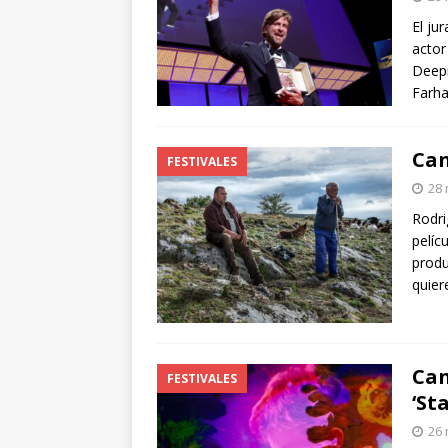
arte”
ENTREVISTAS
El ju
actor
[ 18 mayo, 2024 ]
Cannes 20
Deepi
Farha
Can
FESTIVALES
28 
Rodri
pelíc
produ
quie
Can
FESTIVALES
‘St
26 