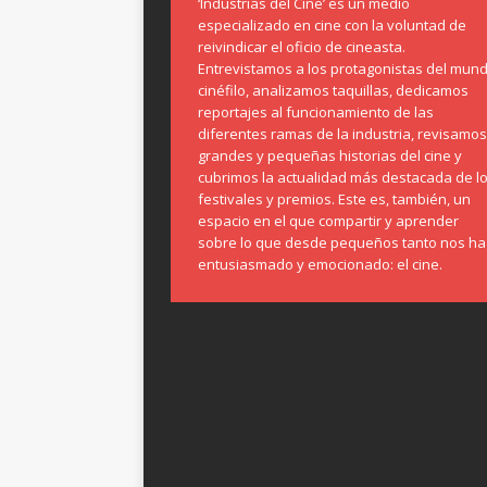
‘Industrias del Cine’ es un medio
especializado en cine con la voluntad de
reivindicar el oficio de cineasta.
Entrevistamos a los protagonistas del mun
cinéfilo, analizamos taquillas, dedicamos
reportajes al funcionamiento de las
diferentes ramas de la industria, revisamos
grandes y pequeñas historias del cine y
cubrimos la actualidad más destacada de l
festivales y premios. Este es, también, un
espacio en el que compartir y aprender
sobre lo que desde pequeños tanto nos ha
entusiasmado y emocionado: el cine.