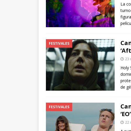
La co
turn
figur
pelíc
Can
FESTIVALES
‘Af
23 
Holy 
domin
prote
de gé
Can
FESTIVALES
‘EO’
22 