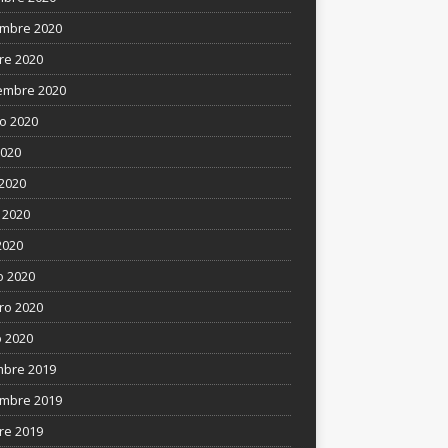
mbre 2020
re 2020
embre 2020
o 2020
2020
 2020
 2020
2020
 2020
ro 2020
 2020
mbre 2019
mbre 2019
re 2019