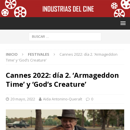
INICIO
FESTIVALES
Cannes 2022: día 2. ‘Armageddon
Time’ y ‘God’s Creature’
Cannes 2022: día 2. ‘Armageddon
Time’ y ‘God’s Creature’
20 mayo, 2022
Aïda Antonino-Queralt
0