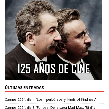
ÚLTIMAS ENTRADAS
Cannes 2024: día 4. ‘Los hiperbóreos’ y ‘Kinds of Kindness’
Cannes 2024: día 3. ‘Furiosa: De la saga Mad Max’, ‘Bird’ y