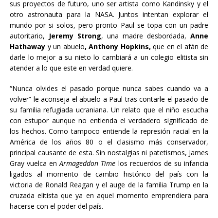
sus proyectos de futuro, uno ser artista como Kandinsky y el
otro astronauta para la NASA. Juntos intentan explorar el
mundo por si solos, pero pronto Paul se topa con un padre
autoritario,
Jeremy Strong
, una madre desbordada,
Anne
Hathaway
y un abuelo
, Anthony Hopkins,
que en el afán de
darle lo mejor a su nieto lo cambiará a un colegio elitista sin
atender a lo que este en verdad quiere.
“Nunca olvides el pasado porque nunca sabes cuando va a
volver” le aconseja el abuelo a Paul tras contarle el pasado de
su familia refugiada ucraniana. Un relato que el niño escucha
con estupor aunque no entienda el verdadero significado de
los hechos. Como tampoco entiende la represión racial en la
América de los años 80 o el clasismo más conservador,
principal causante de esta. Sin nostalgias ni patetismos, James
Gray vuelca en
Armageddon Time
los recuerdos de su infancia
ligados al momento de cambio histórico del país con la
victoria de Ronald Reagan y el auge de la familia Trump en la
cruzada elitista que ya en aquel momento emprendiera para
hacerse con el poder del país.