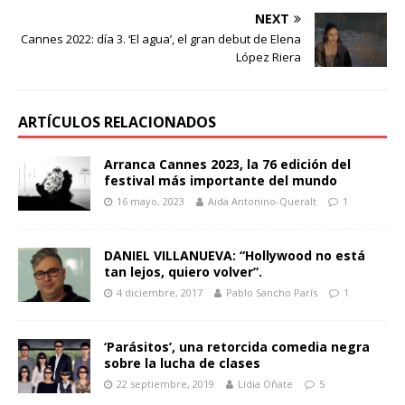
NEXT
Cannes 2022: día 3. ‘El agua’, el gran debut de Elena
López Riera
ARTÍCULOS RELACIONADOS
Arranca Cannes 2023, la 76 edición del
festival más importante del mundo
16 mayo, 2023
Aïda Antonino-Queralt
1
DANIEL VILLANUEVA: “Hollywood no está
tan lejos, quiero volver”.
4 diciembre, 2017
Pablo Sancho París
1
‘Parásitos’, una retorcida comedia negra
sobre la lucha de clases
22 septiembre, 2019
Lídia Oñate
5