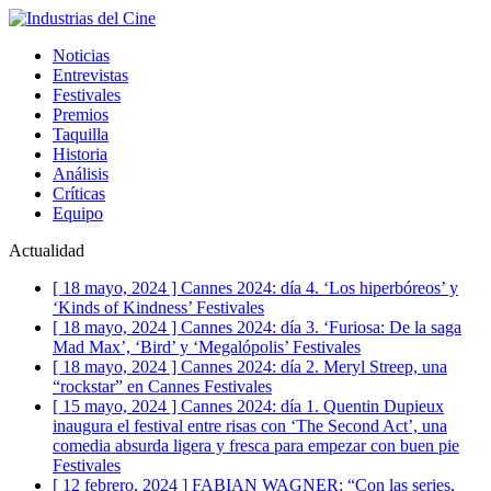
Noticias
Entrevistas
Festivales
Premios
Taquilla
Historia
Análisis
Críticas
Equipo
Actualidad
[ 18 mayo, 2024 ]
Cannes 2024: día 4. ‘Los hiperbóreos’ y
‘Kinds of Kindness’
Festivales
[ 18 mayo, 2024 ]
Cannes 2024: día 3. ‘Furiosa: De la saga
Mad Max’, ‘Bird’ y ‘Megalópolis’
Festivales
[ 18 mayo, 2024 ]
Cannes 2024: día 2. Meryl Streep, una
“rockstar” en Cannes
Festivales
[ 15 mayo, 2024 ]
Cannes 2024: día 1. Quentin Dupieux
inaugura el festival entre risas con ‘The Second Act’, una
comedia absurda ligera y fresca para empezar con buen pie
Festivales
[ 12 febrero, 2024 ]
FABIAN WAGNER: “Con las series,