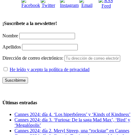
¡Suscríbete a la newsletter!
Nombre
Apellidos
Dirección de correo electrónico:
He leído y acepto la política de privacidad
Últimas entradas
Cannes 2024: día 4. ‘Los hiperbóreos’ y ‘Kinds of Kindness’
Cannes 2024: día 3. ‘Furiosa: De la saga Mad Max’, ‘Bird’ y
‘Megalópolis’
Cannes 2024: día 2. Meryl Streep, una “rockstar” en Cannes