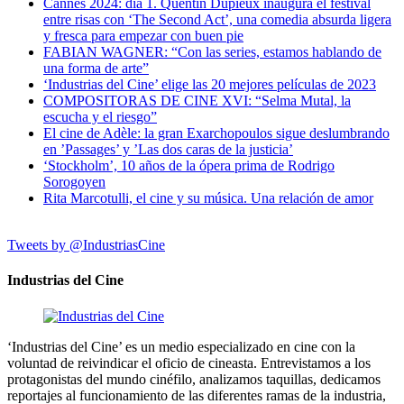
Cannes 2024: día 1. Quentin Dupieux inaugura el festival
entre risas con ‘The Second Act’, una comedia absurda ligera
y fresca para empezar con buen pie
FABIAN WAGNER: “Con las series, estamos hablando de
una forma de arte”
‘Industrias del Cine’ elige las 20 mejores películas de 2023
COMPOSITORAS DE CINE XVI: “Selma Mutal, la
escucha y el riesgo”
El cine de Adèle: la gran Exarchopoulos sigue deslumbrando
en ’Passages’ y ’Las dos caras de la justicia’
‘Stockholm’, 10 años de la ópera prima de Rodrigo
Sorogoyen
Rita Marcotulli, el cine y su música. Una relación de amor
Tweets by @IndustriasCine
Industrias del Cine
‘Industrias del Cine’ es un medio especializado en cine con la
voluntad de reivindicar el oficio de cineasta. Entrevistamos a los
protagonistas del mundo cinéfilo, analizamos taquillas, dedicamos
reportajes al funcionamiento de las diferentes ramas de la industria,