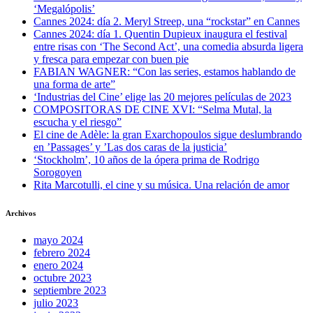
‘Megalópolis’
Cannes 2024: día 2. Meryl Streep, una “rockstar” en Cannes
Cannes 2024: día 1. Quentin Dupieux inaugura el festival
entre risas con ‘The Second Act’, una comedia absurda ligera
y fresca para empezar con buen pie
FABIAN WAGNER: “Con las series, estamos hablando de
una forma de arte”
‘Industrias del Cine’ elige las 20 mejores películas de 2023
COMPOSITORAS DE CINE XVI: “Selma Mutal, la
escucha y el riesgo”
El cine de Adèle: la gran Exarchopoulos sigue deslumbrando
en ’Passages’ y ’Las dos caras de la justicia’
‘Stockholm’, 10 años de la ópera prima de Rodrigo
Sorogoyen
Rita Marcotulli, el cine y su música. Una relación de amor
Archivos
mayo 2024
febrero 2024
enero 2024
octubre 2023
septiembre 2023
julio 2023