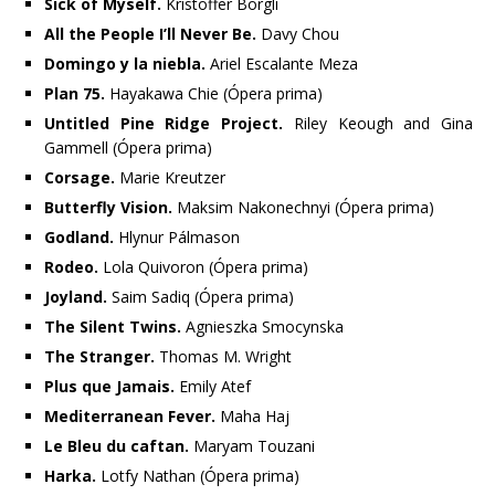
Sick of Myself.
Kristoffer Borgli
All the People I’ll Never Be.
Davy Chou
Domingo y la niebla.
Ariel Escalante Meza
Plan 75.
Hayakawa Chie (Ópera prima)
Untitled Pine Ridge Project.
Riley Keough and Gina
Gammell (Ópera prima)
Corsage.
Marie Kreutzer
Butterfly Vision.
Maksim Nakonechnyi (Ópera prima)
Godland.
Hlynur Pálmason
Rodeo.
Lola Quivoron (Ópera prima)
Joyland.
Saim Sadiq (Ópera prima)
The Silent Twins.
Agnieszka Smocynska
The Stranger.
Thomas M. Wright
Plus que Jamais.
Emily Atef
Mediterranean Fever.
Maha Haj
Le Bleu du caftan.
Maryam Touzani
Harka.
Lotfy Nathan (Ópera prima)