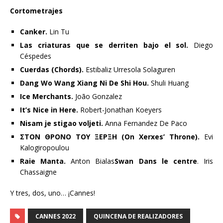
Cortometrajes
Canker.
Lin Tu
Las criaturas que se derriten bajo el sol.
Diego
Céspedes
Cuerdas (Chords).
Estibaliz Urresola Solaguren
Dang Wo Wang Xiang Ni De Shi Hou.
Shuli Huang
Ice Merchants.
João Gonzalez
It’s Nice in Here.
Robert-Jonathan Koeyers
Nisam je stigao voljeti.
Anna Fernandez De Paco
ΣΤΟΝ ΘΡΟΝΟ ΤΟΥ ΞΕΡΞΗ
(On Xerxes’ Throne).
Evi
Kalogiropoulou
Raie Manta.
Anton Bialas
Swan Dans le centre
. Iris
Chassaigne
Y tres, dos, uno… ¡Cannes!
CANNES 2022
QUINCENA DE REALIZADORES