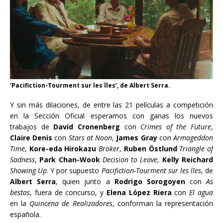
‘Pacifiction-Tourment sur les îles’, de Albert Serra.
Y sin más dilaciones, de entre las 21 películas a competición
en la Sección Oficial esperamos con ganas los nuevos
trabajos de
David Cronenberg
con
Crimes of the Future
,
Claire Denis
con
Stars at Noon
,
James Gray
con
Armageddon
Time
,
Kore-eda Hirokazu
Broker
,
Ruben Östlund
Triangle of
Sadness
,
Park Chan-Wook
Decision to Leave
,
Kelly Reichard
Showing Up
. Y por supuesto
Pacifiction-Tourment
sur les îles
, de
Albert Serra
, quien junto a
Rodrigo Sorogoyen
con
As
bestas
, fuera de concurso, y
Elena López Riera
con
El agua
en la
Quincena de Realizadores
, conforman la representación
española.