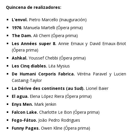
Quincena de realizadores:
L’envol.
Pietro Marcello (Inauguración)
1976
. Manuela Martelli (Ópera prima)
The Dam.
Ali Cherri (Ópera prima)
Les Années super 8.
Annie Ernaux y David Ernaux-Briot
(Ópera prima)
Ashkal.
Youssef Chebbi (Ópera prima)
Les Cinq diables.
Léa Mysius
De Humani Corporis Fabrica.
Véréna Paravel y Lucien
Castaing-Taylor
La Dérive des continents (au Sud).
Lionel Baier
El agua.
Elena López Riera (Ópera prima)
Enys Men.
Mark Jenkin
Falcon Lake.
Charlotte Le Bon (Ópera prima)
Fogo-Fátuo.
João Pedro Rodrigues
Funny Pages.
Owen Kline (Ópera prima)