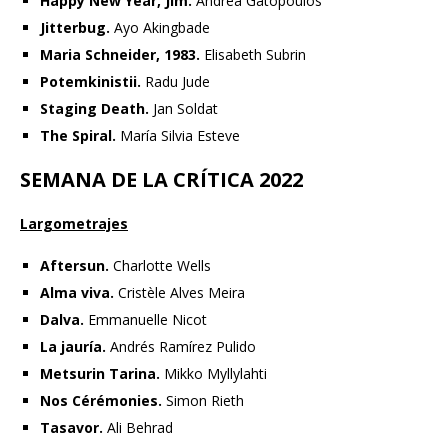
Happy New Year, Jim.
Andrea Gatopoulos
Jitterbug.
Ayo Akingbade
Maria Schneider, 1983.
Elisabeth Subrin
Potemkinistii.
Radu Jude
Staging Death.
Jan Soldat
The Spiral.
María Silvia Esteve
SEMANA DE LA CRÍTICA 2022
Largometrajes
Aftersun.
Charlotte Wells
Alma viva.
Cristèle Alves Meira
Dalva.
Emmanuelle Nicot
La jauría.
Andrés Ramírez Pulido
Metsurin Tarina.
Mikko Myllylahti
Nos Cérémonies.
Simon Rieth
Tasavor.
Ali Behrad