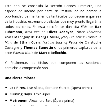
Este año se consolida la sección Cannes Première, una
especie de intento por parte del festival de no perder la
oportunidad de mantener los tentáculos dondequiera que sea
de la industria, estrenando películas que muy pronto llegarán a
todos los cines. En esta sección se dan cita
Elvis
de
Baz
Luhrmann
,
Irma Vep
de
Oliver Assayas
,
Three Thousand
Years of Longing
de
George Miller
,
Jerry Lee Lewis: Trouble in
Mind
de
Ethan Coen
,
Fort he Sake of Peace
de Christophe
Castagne y
Thomas Sametin
o los primeros capítulos de la
serie
Esterno Notte
de
Marco Bellochio
.
Y, finalmente, los títulos que componen las secciones
paralelas a competición son:
Una cierta mirada:
Les Pires.
Lise Akoka, Romane Gueret (Ópera prima)
Burning Days.
Emin Alper
Metronom.
Alexandru Belc (Ópera prima)