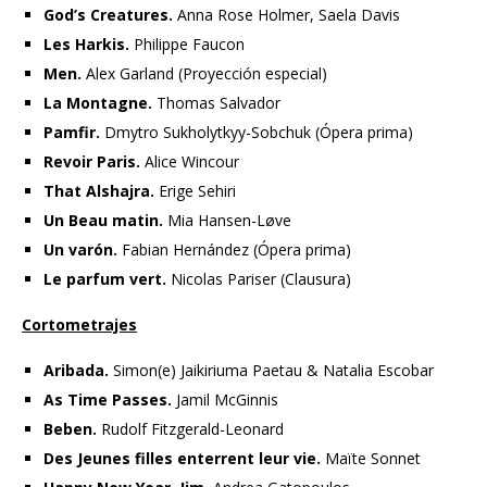
God’s Creatures.
Anna Rose Holmer, Saela Davis
Les Harkis.
Philippe Faucon
Men.
Alex Garland (Proyección especial)
La Montagne.
Thomas Salvador
Pamfir.
Dmytro Sukholytkyy-Sobchuk (Ópera prima)
Revoir Paris.
Alice Wincour
That Alshajra.
Erige Sehiri
Un Beau matin.
Mia Hansen-Løve
Un varón.
Fabian Hernández (Ópera prima)
Le parfum vert.
Nicolas Pariser (Clausura)
Cortometrajes
Aribada.
Simon(e) Jaikiriuma Paetau & Natalia Escobar
As Time Passes.
Jamil McGinnis
Beben.
Rudolf Fitzgerald-Leonard
Des Jeunes filles enterrent leur vie.
Maïte Sonnet