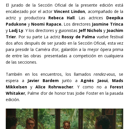
El jurado de la Sección Oficial de la presente edición está
encabezado por el actor
Vincent Lindon
, acompañado de la
actriz y productora
Rebeca Hall
. Las actrices
Deepika
Padukone
y
Noomi Rapace.
Los directores
Jasmine Trinca
y
Ladj Ly
. Y los directores y guionistas
Jeff Nichols
y
Joachim
Trier
. Por su parte La actriz
Rossy de Palma
vuelve festival
dos años después de ser jurado en la Sección Oficial, esta vez
para presidir la Caméra d’or, galardón a la mejor ópera prima
de entre las obras presentadas a competición en cualquiera
de las secciones.
También en los encuentros, los llamados
rendez-vous
, se
espera a
Javier Bardem
junto a
Agnès Jaoui
,
Mads
Mikkelsen
y
Alice Rohrwacher
. Y como no a
Forest
Whitaker
, Palme d’or de honor tras Jodie Foster en la pasada
edición.