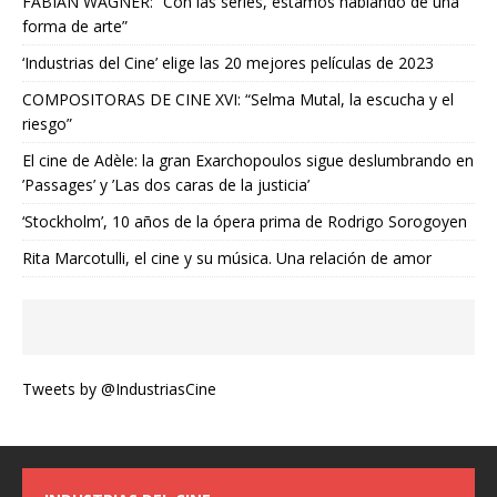
FABIAN WAGNER: “Con las series, estamos hablando de una
forma de arte”
‘Industrias del Cine’ elige las 20 mejores películas de 2023
COMPOSITORAS DE CINE XVI: “Selma Mutal, la escucha y el
riesgo”
El cine de Adèle: la gran Exarchopoulos sigue deslumbrando en
’Passages’ y ’Las dos caras de la justicia’
‘Stockholm’, 10 años de la ópera prima de Rodrigo Sorogoyen
Rita Marcotulli, el cine y su música. Una relación de amor
Tweets by @IndustriasCine