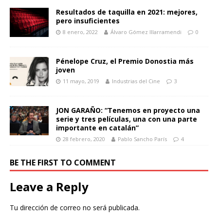
Resultados de taquilla en 2021: mejores,
pero insuficientes
8 enero, 2022
Álvaro Gómez Illarramendi
0
Pénelope Cruz, el Premio Donostia más
joven
11 mayo, 2019
Industrias del Cine
3
JON GARAÑO: “Tenemos en proyecto una
serie y tres películas, una con una parte
importante en catalán”
28 febrero, 2020
Pablo Sancho París
4
BE THE FIRST TO COMMENT
Leave a Reply
Tu dirección de correo no será publicada.