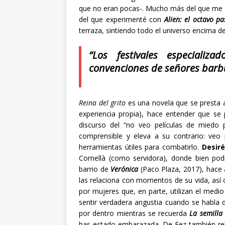
que no eran pocas-. Mucho más del que me
del que experimenté con
Alien: el octavo pa
terraza, sintiendo todo el universo encima 
“Los festivales especiali
convenciones de señores barb
Reina del grito
es una novela que se presta 
experiencia propia), hace entender que se
discurso del “no veo películas de mied
comprensible y eleva a su contrario: ve
herramientas útiles para combatirlo.
Desir
Cornellà (como servidora), donde bien podr
barrio de
Verónica
(Paco Plaza, 2017), hace 
las relaciona con momentos de su vida, así 
por mujeres que, en parte, utilizan el medi
sentir verdadera angustia cuando se habla 
por dentro mientras se recuerda
La semilla 
has estado embarazada. De Fez también rel