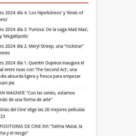
s 2024: día 4. ‘Los hiperbóreos’ y ‘Kinds of
ess’
s 2024: día 3. ‘Furiosa: De la saga Mad Max’,
 y ‘Megalópolis’
s 2024: día 2. Meryl Streep, una “rockstar”
annes
s 2024: día 1. Quentin Dupieux inaugura el
val entre risas con ‘The Second Act’, una
ia absurda ligera y fresca para empezar
uen pie
AN WAGNER: “Con las series, estamos
ndo de una forma de arte”
strias del Cine’ elige las 20 mejores películas
023
OSITORAS DE CINE XVI: “Selma Mutal, la
ha y el riesgo”