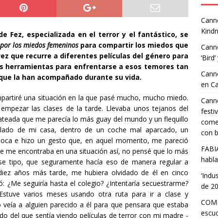
Canne
Kindn
de Fez, especializada en el terror y el fantástico, se
e por los miedos femeninos
para compartir los miedos que
Canne
vez que recurre a diferentes películas del género para
‘Bird’
as herramientas para enfrentarse a esos temores tan
Canne
ue la han acompañado durante su vida.
en C
partiré una situación en la que pasé mucho, mucho miedo.
Canne
 empezar las clases de la tarde. Llevaba unos tejanos del
festi
ateada que me parecía lo más guay del mundo y un flequillo
comed
l lado de mi casa, dentro de un coche mal aparcado, un
con b
boca e hizo un gesto que, en aquel momento, me pareció
FABI
e me encontraba en una situación así, no pensé que lo más
habla
ese tipo, que seguramente hacía eso de manera regular a
 diez años más tarde, me hubiera olvidado de él en cinco
‘Indu
: ¿Me seguiría hasta el colegio? ¿Intentaría secuestrarme?
de 2
Estuve varios meses usando otra ruta para ir a clase y
COMP
 veía a alguien parecido a él para que pensara que estaba
escuc
 del que sentía viendo películas de terror con mi madre -