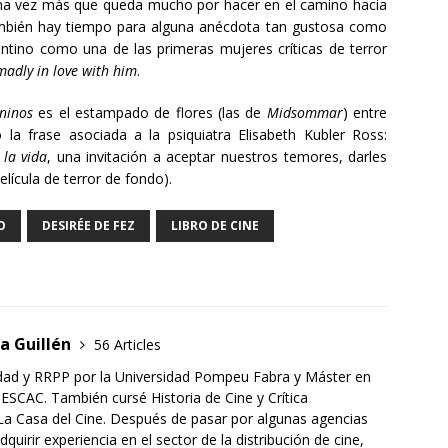
o una vez más que queda mucho por hacer en el camino hacia
 También hay tiempo para alguna anécdota tan gustosa como
ntino como una de las primeras mujeres críticas de terror
madly in love with him
.
eninos
es el estampado de flores (las de
Midsommar
) entre
a frase asociada a la psiquiatra Elisabeth Kubler Ross:
 la vida
, una invitación a aceptar nuestros temores, darles
elícula de terror de fondo).
O
DESIRÉE DE FEZ
LIBRO DE CINE
ia Guillén
56 Articles
dad y RRPP por la Universidad Pompeu Fabra y Máster en
 ESCAC. También cursé Historia de Cine y Crítica
La Casa del Cine. Después de pasar por algunas agencias
uirir experiencia en el sector de la distribución de cine,