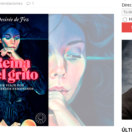
mendaciones
1
Direc
24: día 2. Meryl Streep, una “rockstar” en Cannes
FESTIVALES
H
ÚLT