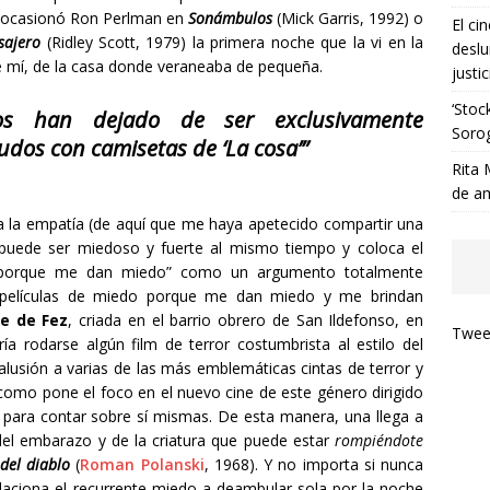
 ocasionó Ron Perlman en
Sonámbulos
(Mick Garris, 1992) o
El ci
sajero
(Ridley Scott, 1979) la primera noche que la vi en la
deslu
de mí, de la casa donde veraneaba de pequeña.
justic
‘Stoc
zados han dejado de ser exclusivamente
Soro
udos con camisetas de ‘
La cosa’
”
Rita 
de a
a la empatía (de aquí que me haya apetecido compartir una
 puede ser miedoso y fuerte al mismo tiempo y coloca el
o porque me dan miedo” como un argumento totalmente
o películas de miedo porque me dan miedo y me brindan
ée de Fez
, criada en el barrio obrero de San Ildefonso, en
Tweet
ía rodarse algún film de terror costumbrista al estilo del
alusión a varias de las más emblemáticas cintas de terror y
como pone el foco en el nuevo cine de este género dirigido
o para contar sobre sí mismas. De esta manera, una llega a
del embarazo y de la criatura que puede estar
rompiéndote
del diablo
(
Roman Polanski
, 1968). Y no importa si nunca
aciona el recurrente miedo a deambular sola por la noche