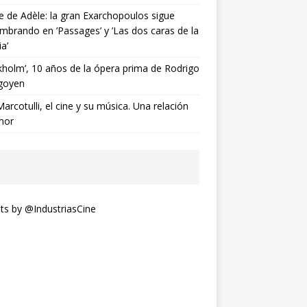
ne de Adèle: la gran Exarchopoulos sigue
mbrando en ’Passages’ y ’Las dos caras de la
ia’
kholm’, 10 años de la ópera prima de Rodrigo
goyen
Marcotulli, el cine y su música. Una relación
mor
s by @IndustriasCine