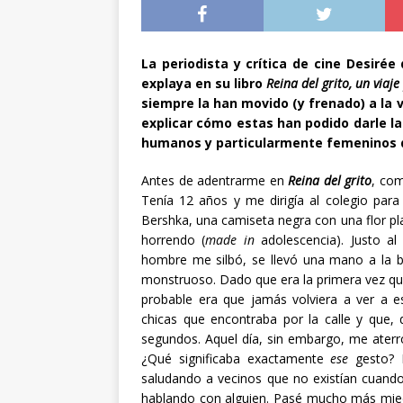
La periodista y crítica de cine Desirée 
explaya en su libro
Reina del grito, un viaj
siempre la han movido (y frenado) a la 
explicar cómo estas han podido darle l
humanos y particularmente femeninos q
Antes de adentrarme en
Reina del grito
, com
Tenía 12 años y me dirigía al colegio para
Bershka, una camiseta negra con una flor pl
horrendo (
made in
adolescencia). Justo a
hombre me silbó, se llevó una mano a la 
monstruoso. Dado que era la primera vez qu
probable era que jamás volviera a ver a 
chicas que encontraba por la calle y que,
segundos. Aquel día, sin embargo, me aterró
¿Qué significaba exactamente
ese
gesto? 
saludando a vecinos que no existían cuando
hablando con alguien. Pasé mucho más miedo