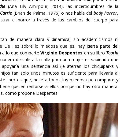
oche
(Ana Lily Amirpour, 2014), las incertidumbres de la
a
Carrie
(Brian de Palma, 1976) o nos habla del
body horror
,
strar el horror a través de los cambios del cuerpo para
tan de manera clara y dinámica, sin academicismos ni
de De Fez sobre lo miedosa que es, hay cierta parte del
a a lo que comparte
Virginie Despentes
en su libro
Teoría
manera de salir a la calle para una mujer es sabiendo que
apoyaría una sentencia así (le aterran los chiquiparks y
hijos tan solo unos minutos es suficiente para llevarla al
 este libro es que, pese a todos los miedos que comparte y
tiene que enfrentarse a ellos porque no hay otra manera.
olos, como propone Despentes.