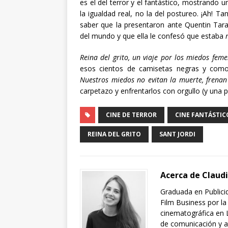
es el del terror y el fantástico, mostrand
la igualdad real, no la del postureo. ¡Ah!
saber que la presentaron ante Quentin Tara
del mundo y que ella le confesó que estaba
Reina del grito, un viaje por los miedos fem
esos cientos de camisetas negras y como l
Nuestros miedos no evitan la muerte, frenan
carpetazo y enfrentarlos con orgullo (y una p
CINE DE TERROR
CINE FANTÁSTIC
REINA DEL GRITO
SANT JORDI
Acerca de Claud
Graduada en Publici
Film Business por la
cinematográfica en 
de comunicación y adq