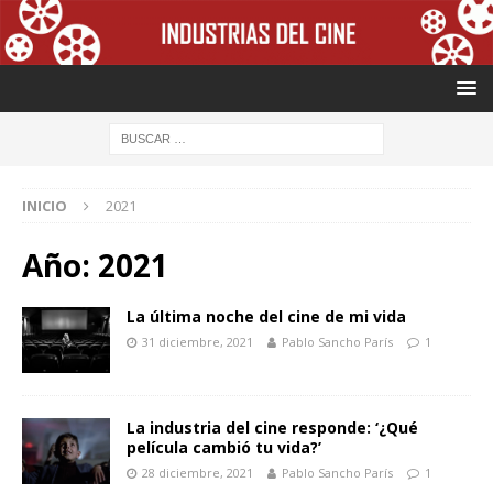
INICIO
2021
Año: 2021
La última noche del cine de mi vida
31 diciembre, 2021
Pablo Sancho París
1
La industria del cine responde: ‘¿Qué
película cambió tu vida?’
28 diciembre, 2021
Pablo Sancho París
1