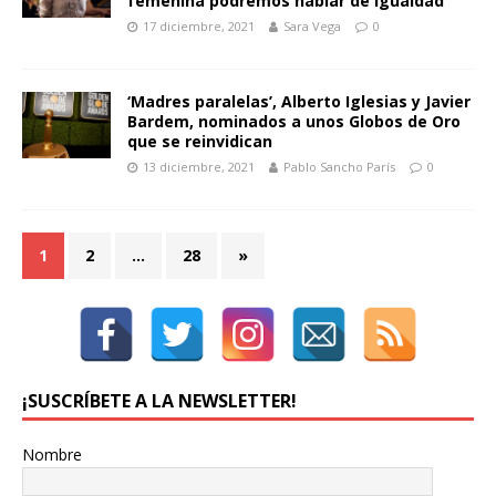
femenina podremos hablar de igualdad”
17 diciembre, 2021
Sara Vega
0
‘Madres paralelas’, Alberto Iglesias y Javier
Bardem, nominados a unos Globos de Oro
que se reinvidican
13 diciembre, 2021
Pablo Sancho París
0
1
2
…
28
»
¡SUSCRÍBETE A LA NEWSLETTER!
Nombre