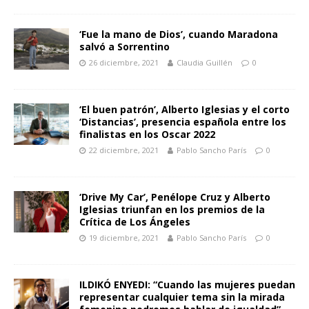
‘Fue la mano de Dios’, cuando Maradona
salvó a Sorrentino
26 diciembre, 2021
Claudia Guillén
0
‘El buen patrón’, Alberto Iglesias y el corto
‘Distancias’, presencia española entre los
finalistas en los Oscar 2022
22 diciembre, 2021
Pablo Sancho París
0
‘Drive My Car’, Penélope Cruz y Alberto
Iglesias triunfan en los premios de la
Crítica de Los Ángeles
19 diciembre, 2021
Pablo Sancho París
0
ILDIKÓ ENYEDI: “Cuando las mujeres puedan
representar cualquier tema sin la mirada