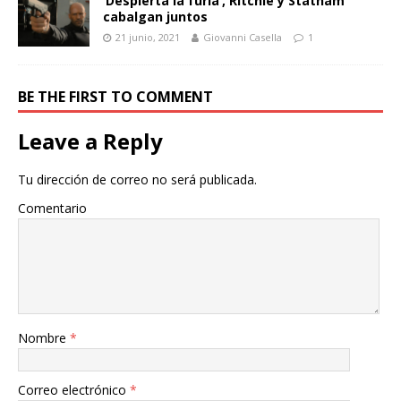
‘Despierta la furia’, Ritchie y Statham
cabalgan juntos
21 junio, 2021
Giovanni Casella
1
BE THE FIRST TO COMMENT
Leave a Reply
Tu dirección de correo no será publicada.
Comentario
Nombre
*
Correo electrónico
*