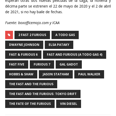
esperan otras dos nuevas películas de la saga, la novena y
décima parte se estrenen el 22 de mayo de 2020 y el 2 de abril
de 2021, si no hay baile de fechas.
Fuente: boxofficemojo.com y ICAA
2 FAST 2 FURIOUS
A TODO GAS
DWAYNE JOHNSON
ELSA PATAKY
FAST & FURIOUS 6
FAST AND FURIOUS (A TODO GAS 4)
FAST FIVE
FURIOUS 7
GAL GADOT
HOBBS & SHAW
JASON STATHAM
PAUL WALKER
THE FAST AND THE FURIOUS
THE FAST AND THE FURIOUS: TOKYO DRIFT
THE FATE OF THE FURIOUS
VIN DIESEL