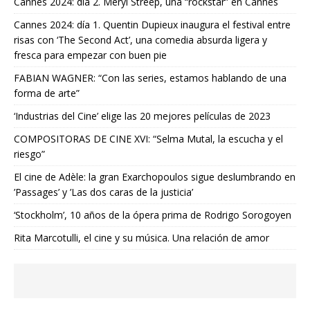
Cannes 2024: día 2. Meryl Streep, una “rockstar” en Cannes
Cannes 2024: día 1. Quentin Dupieux inaugura el festival entre
risas con ‘The Second Act’, una comedia absurda ligera y
fresca para empezar con buen pie
FABIAN WAGNER: “Con las series, estamos hablando de una
forma de arte”
‘Industrias del Cine’ elige las 20 mejores películas de 2023
COMPOSITORAS DE CINE XVI: “Selma Mutal, la escucha y el
riesgo”
El cine de Adèle: la gran Exarchopoulos sigue deslumbrando en
’Passages’ y ’Las dos caras de la justicia’
‘Stockholm’, 10 años de la ópera prima de Rodrigo Sorogoyen
Rita Marcotulli, el cine y su música. Una relación de amor