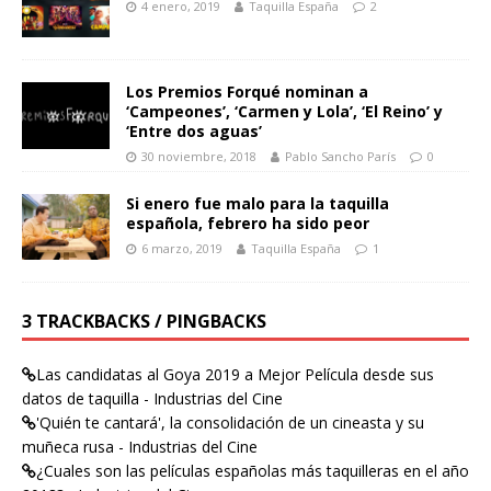
4 enero, 2019
Taquilla España
2
Los Premios Forqué nominan a
‘Campeones’, ‘Carmen y Lola’, ‘El Reino’ y
‘Entre dos aguas’
30 noviembre, 2018
Pablo Sancho París
0
Si enero fue malo para la taquilla
española, febrero ha sido peor
6 marzo, 2019
Taquilla España
1
3 TRACKBACKS / PINGBACKS
Las candidatas al Goya 2019 a Mejor Película desde sus
datos de taquilla - Industrias del Cine
'Quién te cantará', la consolidación de un cineasta y su
muñeca rusa - Industrias del Cine
¿Cuales son las películas españolas más taquilleras en el año