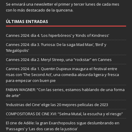
Se enviará una newsletter el primer y tercer lunes de cada mes
con lo más destacado de la quincena.
ÚLTIMAS ENTRADAS
Cannes 2024: día 4. ‘Los hiperbóreos’ y ‘Kinds of Kindness’
Cannes 2024: día 3. ‘Furiosa: De la saga Mad Max’, ‘Bird’ y
‘Megalópolis’
Cannes 2024: día 2. Meryl Streep, una “rockstar” en Cannes
Cannes 2024: día 1. Quentin Dupieux inaugura el festival entre
risas con ‘The Second Act’, una comedia absurda ligera y fresca
para empezar con buen pie
FABIAN WAGNER: “Con las series, estamos hablando de una forma
de arte”
‘Industrias del Cine’ elige las 20 mejores películas de 2023
COMPOSITORAS DE CINE XVI: “Selma Mutal, la escucha y el riesgo”
El cine de Adèle: la gran Exarchopoulos sigue deslumbrando en
’Passages’ y ’Las dos caras de la justicia’