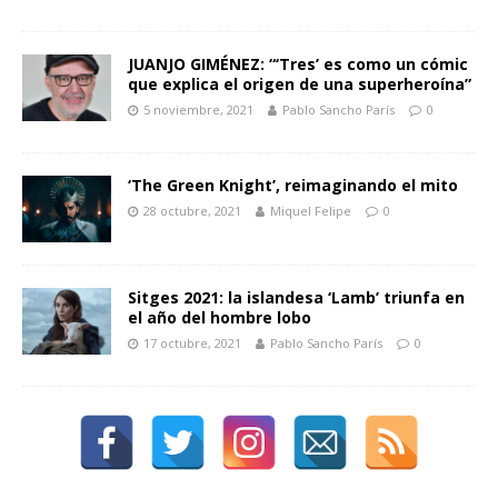
JUANJO GIMÉNEZ: “‘Tres’ es como un cómic
que explica el origen de una superheroína”
5 noviembre, 2021
Pablo Sancho París
0
‘The Green Knight’, reimaginando el mito
28 octubre, 2021
Miquel Felipe
0
Sitges 2021: la islandesa ‘Lamb’ triunfa en
el año del hombre lobo
17 octubre, 2021
Pablo Sancho París
0