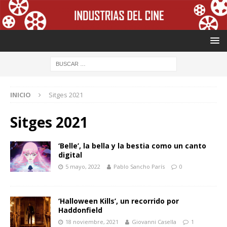
INICIO
Sitges 2021
Sitges 2021
‘Belle’, la bella y la bestia como un canto
digital
5 mayo, 2022
Pablo Sancho París
0
‘Halloween Kills’, un recorrido por
Haddonfield
18 noviembre, 2021
Giovanni Casella
1