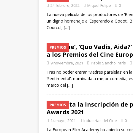
24 febrero, 2022
Miquel Felipe
0
La nueva película de los productores de ‘Bie
un digno homenaje a ‘Esperando a Godot’. B
Courcol,
[…]
‘Titane’, ‘Quo Vadis, Aida?
PREMIOS
a los Premios del Cine Euro
9 noviembre, 2021
Pablo Sancho París
Tras no poder entrar ‘Madres paralelas’ en la
‘Sentimental’, nominada a mejor comedia, es
marco del
[…]
Abierta la inscripción de 
PREMIOS
Awards 2021
14 mayo, 2021
Industrias del Cine
0
La European Film Academy ha abierto su convo