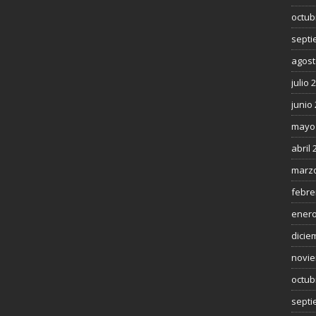
octub
septi
agost
julio 
junio
mayo
abril 
marzo
febre
enero
dicie
novie
octub
septi