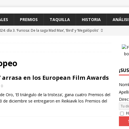
ALES
PREMIOS
TAQUILLA
HISTORIA
ANÁLISI
4: día 3. ‘Furiosa: De la saga Mad Max’, ‘Bird’ y ‘Megalópolis’
24: día 2. Meryl Streep, una “rockstar” en Cannes
FESTIVALES
4: día 1. Quentin Dupieux inaugura el festival entre risas con ‘The
ropeo
bsurda ligera y fresca para empezar con buen pie
FESTIVALES
¡SU
za’ arrasa en los European Film Awards
WAGNER: “Con las series, estamos hablando de una forma de
Nom
0
Apell
e Oro, ‘El triángulo de la tristeza’, gana cuatro Premios del
24: día 4. ‘Los hiperbóreos’ y ‘Kinds of Kindness’
FESTIVALES
Direc
de diciembre se entregaron en Reikiavik los Premios del
H