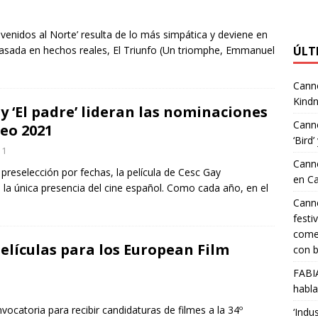
nvenidos al Norte’ resulta de lo más simpática y deviene en
asada en hechos reales, El Triunfo (Un triomphe, Emmanuel
ÚLT
Canne
Kindn
’ y ‘El padre’ lideran las nominaciones
Canne
peo 2021
‘Bird’
1
Canne
 preselección por fechas, la película de Cesc Gay
en C
 la única presencia del cine español. Como cada año, en el
Canne
festi
comed
películas para los European Film
con b
FABI
habla
catoria para recibir candidaturas de filmes a la 34º
‘Indu