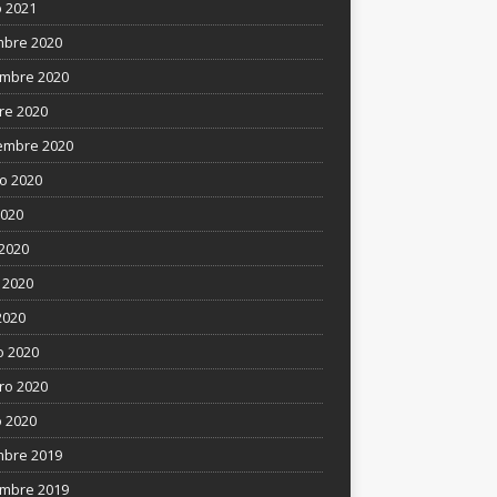
 2021
mbre 2020
mbre 2020
re 2020
embre 2020
o 2020
2020
 2020
 2020
2020
 2020
ro 2020
 2020
mbre 2019
mbre 2019