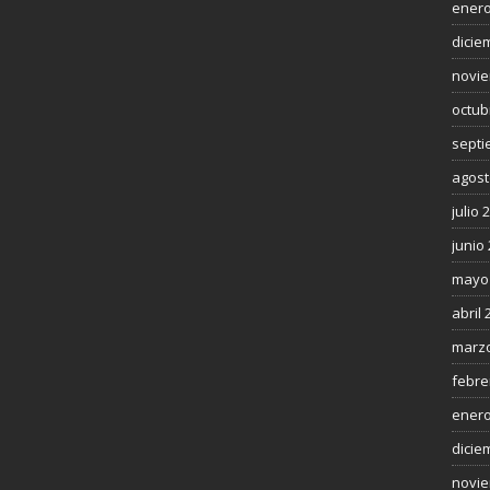
enero
dicie
novie
octub
septi
agost
julio 
junio
mayo
abril 
marzo
febre
enero
dicie
novie