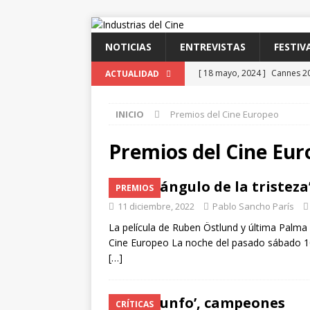
NOTICIAS
ENTREVISTAS
FESTIV
[ 18 mayo, 2024 ]
Cannes 202
ACTUALIDAD
FESTIVALES
INICIO
Premios del Cine Europeo
[ 18 mayo, 2024 ]
Cannes 20
[ 15 mayo, 2024 ]
Cannes 202
Premios del Cine Eu
Second Act’, una comedia a
‘El triángulo de la triste
PREMIOS
[ 12 febrero, 2024 ]
FABIAN 
11 diciembre, 2022
Pablo Sancho París
arte”
ENTREVISTAS
La película de Ruben Östlund y última Palma d
[ 18 mayo, 2024 ]
Cannes 20
Cine Europeo La noche del pasado sábado 10 
[…]
‘El triunfo’, campeones
CRÍTICAS