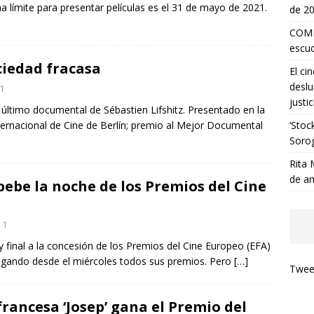
a límite para presentar películas es el 31 de mayo de 2021.
de 2
COMP
escuc
ciedad fracasa
El ci
deslu
1
justic
 el último documental de Sébastien Lifshitz. Presentado en la
ternacional de Cine de Berlín; premio al Mejor Documental
‘Stoc
Soro
Rita 
de a
bebe la noche de los Premios del Cine
1
 final a la concesión de los Premios del Cine Europeo (EFA)
regando desde el miércoles todos sus premios. Pero
[…]
Tweet
rancesa ‘Josep’ gana el Premio del