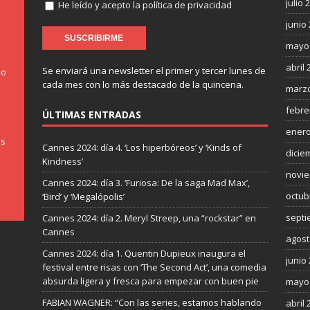
julio 
He leído y acepto la política de privacidad
junio
mayo
abril 
Se enviará una newsletter el primer y tercer lunes de
do
cada mes con lo más destacado de la quincena.
marzo
febre
ÚLTIMAS ENTRADAS
enero
os
Cannes 2024: día 4. ‘Los hiperbóreos’ y ‘Kinds of
dicie
Kindness’
novie
Cannes 2024: día 3. ‘Furiosa: De la saga Mad Max’,
octub
‘Bird’ y ‘Megalópolis’
septi
Cannes 2024: día 2. Meryl Streep, una “rockstar” en
Cannes
agost
Cannes 2024: día 1. Quentin Dupieux inaugura el
junio
festival entre risas con ‘The Second Act’, una comedia
absurda ligera y fresca para empezar con buen pie
mayo
FABIAN WAGNER: “Con las series, estamos hablando
abril 