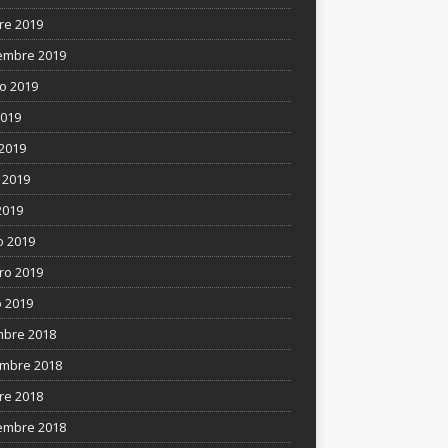
re 2019
embre 2019
o 2019
2019
 2019
 2019
2019
 2019
ro 2019
 2019
mbre 2018
mbre 2018
re 2018
embre 2018