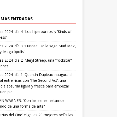
IMAS ENTRADAS
s 2024: día 4. ‘Los hiperbóreos’ y ‘Kinds of
ess’
s 2024: día 3. ‘Furiosa: De la saga Mad Max’,
 y ‘Megalópolis’
s 2024: día 2. Meryl Streep, una “rockstar”
annes
s 2024: día 1. Quentin Dupieux inaugura el
val entre risas con ‘The Second Act’, una
ia absurda ligera y fresca para empezar
uen pie
AN WAGNER: “Con las series, estamos
ndo de una forma de arte”
strias del Cine’ elige las 20 mejores películas