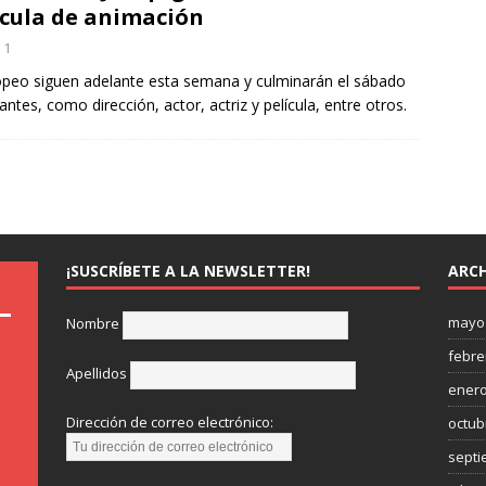
ícula de animación
1
opeo siguen adelante esta semana y culminarán el sábado
es, como dirección, actor, actriz y película, entre otros.
¡SUSCRÍBETE A LA NEWSLETTER!
ARCH
mayo
Nombre
febre
Apellidos
enero
Dirección de correo electrónico:
octub
septi