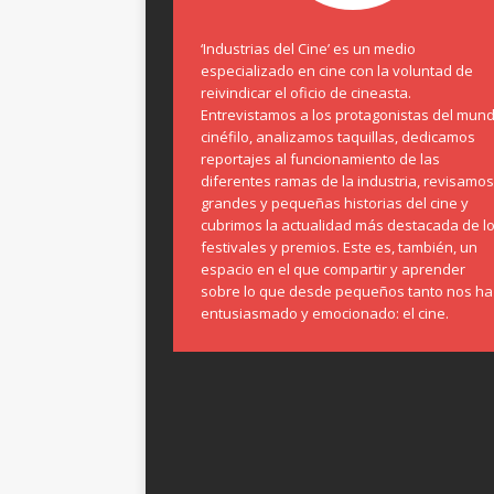
‘Industrias del Cine’ es un medio
especializado en cine con la voluntad de
reivindicar el oficio de cineasta.
Entrevistamos a los protagonistas del mun
cinéfilo, analizamos taquillas, dedicamos
reportajes al funcionamiento de las
diferentes ramas de la industria, revisamos
grandes y pequeñas historias del cine y
cubrimos la actualidad más destacada de l
festivales y premios. Este es, también, un
espacio en el que compartir y aprender
sobre lo que desde pequeños tanto nos ha
entusiasmado y emocionado: el cine.