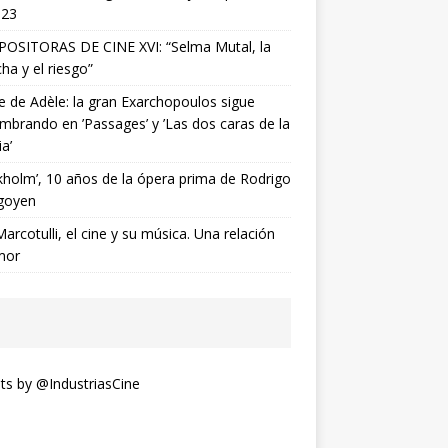
023
OSITORAS DE CINE XVI: “Selma Mutal, la
ha y el riesgo”
ne de Adèle: la gran Exarchopoulos sigue
mbrando en ’Passages’ y ’Las dos caras de la
ia’
kholm’, 10 años de la ópera prima de Rodrigo
goyen
Marcotulli, el cine y su música. Una relación
mor
s by @IndustriasCine