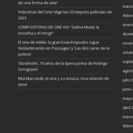
de una forma de arte”
marzo
‘Industrias del Cine’ elige las 20 mejores películas de
febre
2023
enero
COMPOSITORAS DE CINE XVI: “Selma Mutal, la
escucha y el riesgo”
dicie
El cine de Adèle: la gran Exarchopoulos sigue
novie
deslumbrando en ’Passages’ y ’Las dos caras de la
octub
justicia’
septi
‘Stockholm’, 10 años de la ópera prima de Rodrigo
Sorogoyen
agost
Rita Marcotulli, el cine y su música. Una relación de
julio 
amor
junio
mayo
abril 
marzo
febre