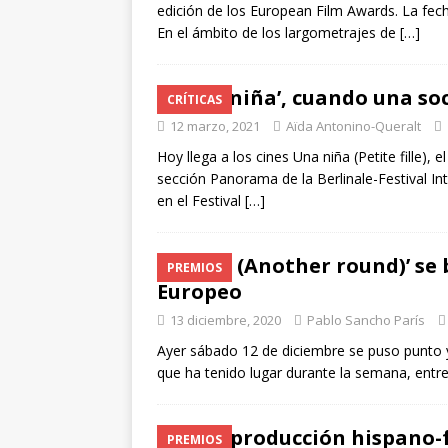
edición de los European Film Awards. La fech
En el ámbito de los largometrajes de
[…]
‘Una niña’, cuando una so
CRÍTICAS
12 marzo, 2021
Aïda Antonino-Queralt
Hoy llega a los cines Una niña (Petite fille),
sección Panorama de la Berlinale-Festival In
en el Festival
[…]
‘Druk (Another round)’ se 
PREMIOS
Europeo
13 diciembre, 2020
Pablo Sancho París
Ayer sábado 12 de diciembre se puso punto y
que ha tenido lugar durante la semana, ent
La coproducción hispano-f
PREMIOS