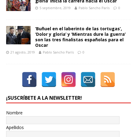
gloria’ inicia la carrera hacia el Oscar
5 septiembre, 2019
Pablo Sancho París
0
‘Buñuel en el laberinto de las tortugas’,
‘Dolor y gloria’ y ‘Mientras dure la guerra’
son las tres finalistas españolas para el
Oscar
21 agosto, 2019
Pablo Sancho París
0
¡SUSCRÍBETE A LA NEWSLETTER!
Nombre
Apellidos